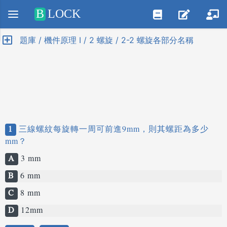
Positive SSL
B
LOCK
題庫 / 機件原理 I / 2 螺旋 / 2-2 螺旋各部分名稱
1
三線螺紋每旋轉一周可前進9mm，則其螺距為多少
mm？
A
3 mm
B
6 mm
C
8 mm
D
12mm