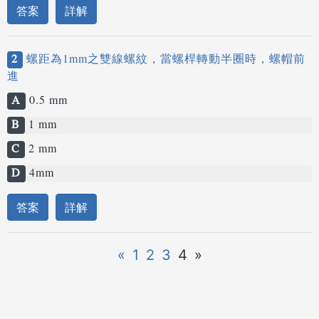
答案
詳解
2
螺距為1mm之雙線螺紋，當螺桿轉動半圈時，螺帽前
進
A
0.5 mm
B
1 mm
C
2 mm
D
4mm
答案
詳解
«
1
2
3
4
»