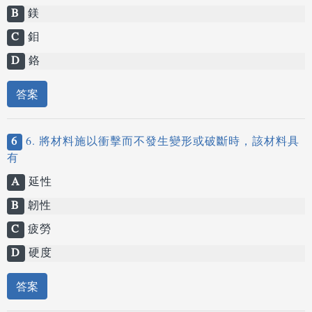
B
鎂
C
鉬
D
鉻
答案
6
6. 將材料施以衝擊而不發生變形或破斷時，該材料具
有
A
延性
B
韌性
C
疲勞
D
硬度
答案