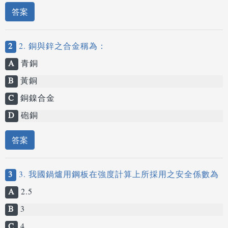
答案
2
2. 銅與鋅之合金稱為：
A
青銅
B
黃銅
C
銅鎳合金
D
砲銅
答案
3
3. 我國鍋爐用鋼板在強度計算上所採用之安全係數為
A
2.5
B
3
C
4