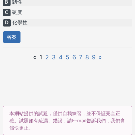
B
韌性
C
硬度
D
化學性
答案
«
1
2
3
4
5
6
7
8
9
»
本網站提供的試題，僅供自我練習，並不保証完全正
確。試題如有疏漏、錯誤，請E-mail告訴我們，我們會
儘快更正。