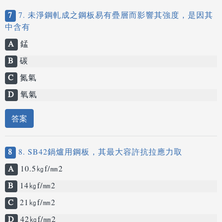
7
7. 未淨鋼軋成之鋼板易有疊層而影響其強度，是因其
中含有
A
錳
B
碳
C
氮氣
D
氧氣
答案
8
8. SB42鍋爐用鋼板，其最大容許抗拉應力取
A
10.5㎏f/㎜2
B
14㎏f/㎜2
C
21㎏f/㎜2
D
42㎏f/㎜2