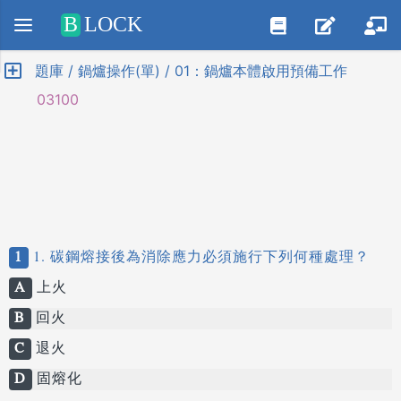
Positive SSL
B
LOCK
題庫 / 鍋爐操作(單) / 01：鍋爐本體啟用預備工作
03100
1
1. 碳鋼熔接後為消除應力必須施行下列何種處理？
A
上火
B
回火
C
退火
D
固熔化