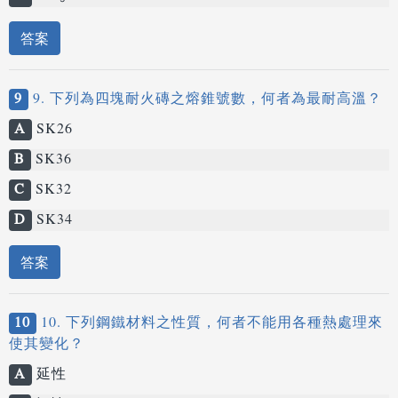
答案
9
9. 下列為四塊耐火磚之熔錐號數，何者為最耐高溫？
A
SK26
B
SK36
C
SK32
D
SK34
答案
10
10. 下列鋼鐵材料之性質，何者不能用各種熱處理來
使其變化？
A
延性