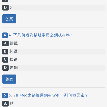
D
5
答案
4
4. 下列何者為鍋爐常用之鋼板材料？
A
鑄鐵
B
純鐵
C
軟鋼
D
硬鋼
答案
5
5. SB 46M之鍋爐用鋼材含有下列何種元素？
A
鈷