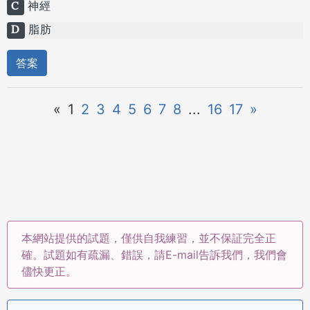
C
神經
D
脂肪
答案
«
1
2
3
4
5
6
7
8
...
16
17
»
本網站提供的試題，僅供自我練習，並不保証完全正
確。試題如有疏漏、錯誤，請E-mail告訴我們，我們會
儘快更正。