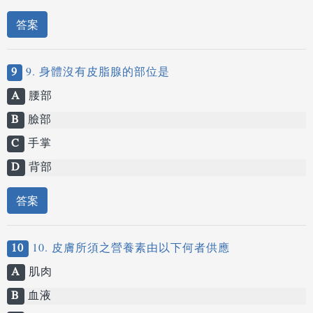
答案
9
9. 身體沒有皮脂腺的部位是
A
腰部
B
臉部
C
手掌
D
背部
答案
10
10. 皮膚所須之營養素由以下何者供應
A
肌肉
B
血液