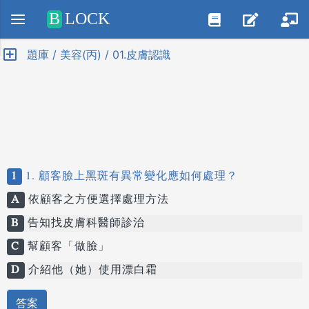
Positive SSL
B
LOCK
題庫 / 美容(丙) / 01.皮膚認識
1
1. 顧客臉上黑斑有異常變化應如何處理？
A
依顧客之方便選擇處理方法
B
告知找皮膚科醫師診治
C
幫顧客「做臉」
D
介紹他（她）使用漂白霜
答案