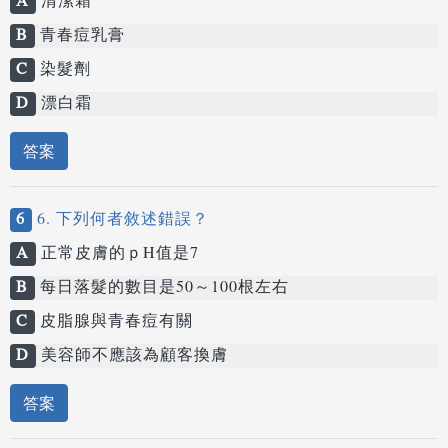
A
清潔霜
B
青春痘乳膏
C
染髮劑
D
漂白霜
答案
6
6. 下列何者敘述錯誤？
A
正常皮膚的ｐH值是7
B
每日落髮的數目是50～100根左右
C
皮脂腺與青春痘有關
D
美容師不應該為顧客換膚
答案