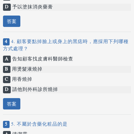
D
予以塗抹消炎藥膏
答案
4
4. 顧客要點掉臉上或身上的黑痣時，應採用下列哪種
方式處理？
A
告知顧客找皮膚科醫師檢查
B
用燙髮液燒掉
C
用香燒掉
D
請他到外科診所燒掉
答案
5
5. 不屬於含藥化粧品的是