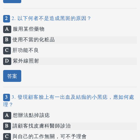
2
2. 以下何者不是造成黑斑的原因？
A
服用某些藥物
B
使用不當的化粧品
C
肝功能不良
D
紫外線照射
答案
3
3. 發現顧客臉上有一出血及結痂的小黑痣，應如何處
理？
A
想辦法點掉該痣
B
請顧客找皮膚科醫師診治
C
與自己的工作無關，可不予理會