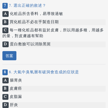
7
7. 選出正確的敘述？
A
化粧品所含香料，易導致過敏
B
買化粧品不必在乎製造日期
C
每一種化粧品都有益於皮膚，所以用越多種，用越多
的量，對皮膚越有幫助
D
蛋白敷臉可以消除黑斑
答案
8
8. 大氣中臭氧層有破洞會造成的症狀是
A
腸胃炎
B
皮膚癌
C
皮脂漏
D
肝炎