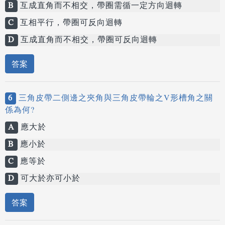
B
互成直角而不相交，帶圈需循一定方向迴轉
C
互相平行，帶圈可反向迴轉
D
互成直角而不相交，帶圈可反向迴轉
答案
6
三角皮帶二側邊之夾角與三角皮帶輪之V形槽角之關
係為何?
A
應大於
B
應小於
C
應等於
D
可大於亦可小於
答案