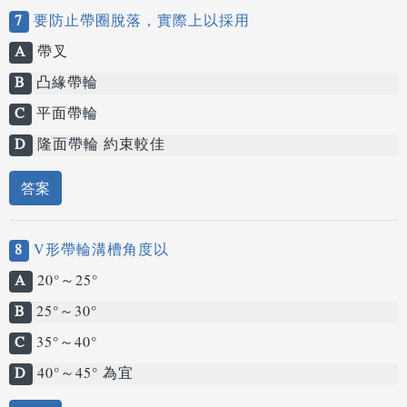
7
要防止帶圈脫落，實際上以採用
A
帶叉
B
凸緣帶輪
C
平面帶輪
D
隆面帶輪 約束較佳
答案
8
V形帶輪溝槽角度以
A
20°～25°
B
25°～30°
C
35°～40°
D
40°～45° 為宜