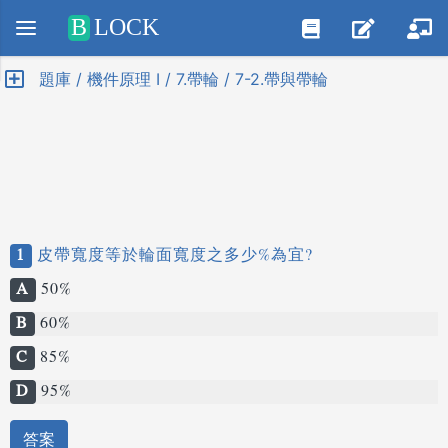
Positive SSL
B
LOCK
題庫 / 機件原理 I / 7.帶輪 / 7-2.帶與帶輪
1
皮帶寬度等於輪面寬度之多少%為宜?
A
50%
B
60%
C
85%
D
95%
答案