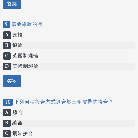
答案
9
需要導輪的是
A
齒輪
B
鏈輪
C
英國制繩輪
D
美國制繩輪
答案
10
下列何種接合方式適合於三角皮帶的接合？
A
膠合
B
縫合
C
鋼絲接合