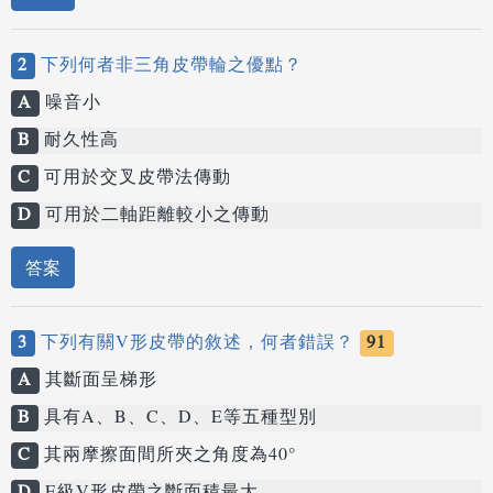
2
下列何者非三角皮帶輪之優點？
A
噪音小
B
耐久性高
C
可用於交叉皮帶法傳動
D
可用於二軸距離較小之傳動
答案
3
下列有關V形皮帶的敘述，何者錯誤？
91
A
其斷面呈梯形
B
具有A、B、C、D、E等五種型別
C
其兩摩擦面間所夾之角度為40°