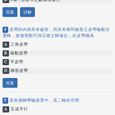
D
E級V形皮帶之斷面積最大
答案
詳解
4
皮帶的內側具有齒形，與具有相同齒形之皮帶輪配合
運轉，故無滑動可得正確之轉速比，此皮帶稱為
A
三角皮帶
B
確動皮帶
C
平皮帶
D
梯形皮帶
答案
5
直角迴轉帶輪裝置中，其二軸在空間
A
互成平行