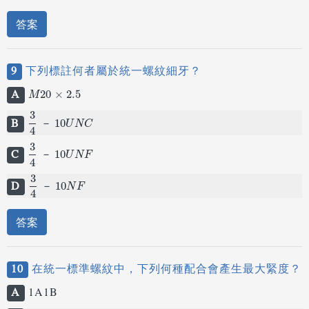
答案
9
下列標註何者屬於統一螺紋細牙？
A
M
20
20
×
×
2.5
2.5
M
3
B
3
4
－
10
10
U
N
C
－
U
N
C
4
3
C
3
4
－
10
10
U
N
F
－
U
N
F
4
3
D
3
4
－
10
10
N
F
－
N
F
4
答案
10
在統一標準螺紋中，下列何種配合會產生最大緊度？
A
1A1B