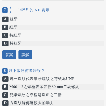
7
7
的 NF 表示
7
8
－
14
14
N
F
－
N
F
8
A
粗牙
B
細牙
C
特細牙
D
特粗牙
答案
詳解
8
以下敘述何者錯誤？
A
統一螺紋代表細牙螺紋之符號為UNF
B
M60－2之螺栓表示節徑60 mm二級螺紋
C
雙線螺紋之導程是螺距之二倍
D
方螺紋能傳達較大的動力