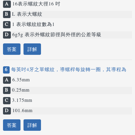
A
16表示螺紋大徑16 吋
B
L 表示大螺紋
C
1 表示螺紋紋數為1
D
6g5g 表示外螺紋節徑與外徑的公差等級
答案
詳解
6
每英吋4牙之單螺紋，導螺桿每旋轉一圈，其導程為
A
6.35mm
B
0.25mm
C
3.175mm
D
101.6mm
答案
詳解