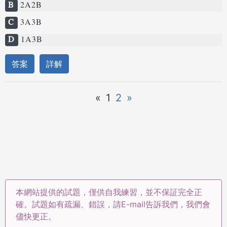
B
2A2B
C
3A3B
D
1A3B
答案
詳解
«
1
2
»
本網站提供的試題，僅供自我練習，並不保証完全正
確。試題如有疏漏、錯誤，請E-mail告訴我們，我們會
儘快更正。