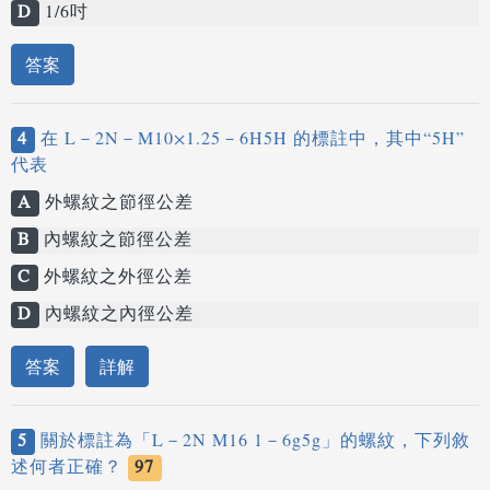
D
1/6吋
答案
4
在 L－2N－M10×1.25－6H5H 的標註中，其中“5H”
代表
A
外螺紋之節徑公差
B
內螺紋之節徑公差
C
外螺紋之外徑公差
D
內螺紋之內徑公差
答案
詳解
5
關於標註為「L－2N M16 1－6g5g」的螺紋，下列敘
述何者正確？
97