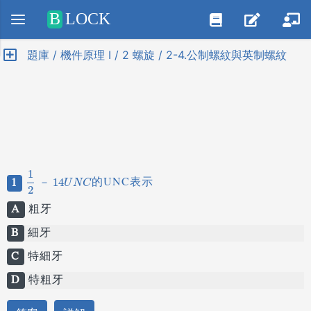
Positive SSL
B
LOCK
題庫 / 機件原理 I / 2 螺旋 / 2-4.公制螺紋與英制螺紋
1
1
的UNC表示
1
2
－
14
14
U
N
C
－
U
N
C
2
A
粗牙
B
細牙
C
特細牙
D
特粗牙