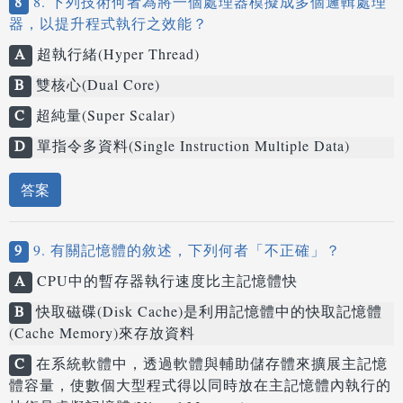
8
8. 下列技術何者為將一個處理器模擬成多個邏輯處理
器，以提升程式執行之效能？
A
超執行緒(Hyper Thread)
B
雙核心(Dual Core)
C
超純量(Super Scalar)
D
單指令多資料(Single Instruction Multiple Data)
答案
9
9. 有關記憶體的敘述，下列何者「不正確」？
A
CPU中的暫存器執行速度比主記憶體快
B
快取磁碟(Disk Cache)是利用記憶體中的快取記憶體
(Cache Memory)來存放資料
C
在系統軟體中，透過軟體與輔助儲存體來擴展主記憶
體容量，使數個大型程式得以同時放在主記憶體內執行的