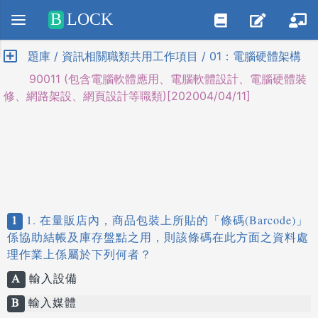
Positive SSL
B
LOCK
題庫 / 資訊相關職類共用工作項目 / 01：電腦硬體架構
90011 (包含電腦軟體應用、電腦軟體設計、電腦硬體裝
修、網路架設、網頁設計等職類)[202004/04/11]
1
1. 在量販店內，商品包裝上所貼的「條碼(Barcode)」
係協助結帳及庫存盤點之用，則該條碼在此方面之資料處
理作業上係屬於下列何者？
A
輸入設備
B
輸入媒體