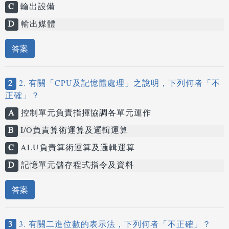
C
輸出設備
D
輸出媒體
答案
2
2. 有關「CPU及記憶體處理」之說明，下列何者「不
正確」？
A
控制單元負責指揮協調各單元運作
B
I/O負責算術運算及邏輯運算
C
ALU負責算術運算及邏輯運算
D
記憶單元儲存程式指令及資料
答案
3
3. 有關二進位數的表示法，下列何者「不正確」？