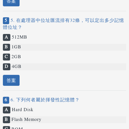
答案
5
5. 在處理器中位址匯流排有32條，可以定出多少記憶
體位址？
A
512MB
B
1GB
C
2GB
D
4GB
答案
6
6. 下列何者屬於揮發性記憶體？
A
Hard Disk
B
Flash Memory