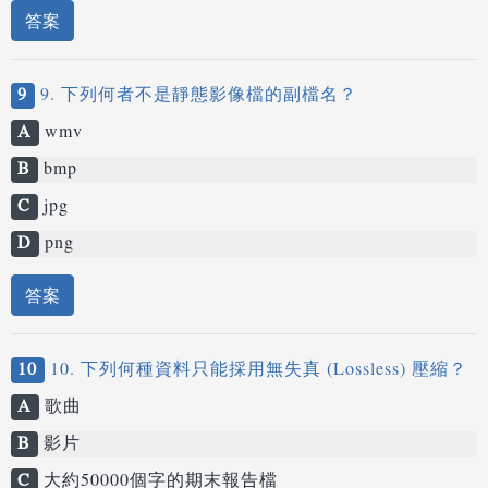
答案
9
9. 下列何者不是靜態影像檔的副檔名？
A
wmv
B
bmp
C
jpg
D
png
答案
10
10. 下列何種資料只能採用無失真 (Lossless) 壓縮？
A
歌曲
B
影片
C
大約50000個字的期末報告檔