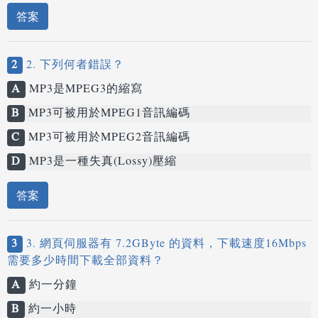
答案
2
2. 下列何者錯誤？
A
MP3是MPEG3的縮寫
B
MP3可被用於MPEG1音訊編碼
C
MP3可被用於MPEG2音訊編碼
D
MP3是一種失真(Lossy)壓縮
答案
3
3. 網頁伺服器有 7.2GByte 的資料，下載速度16Mbps
需要多少時間下載全部資料？
A
約一分鐘
B
約一小時