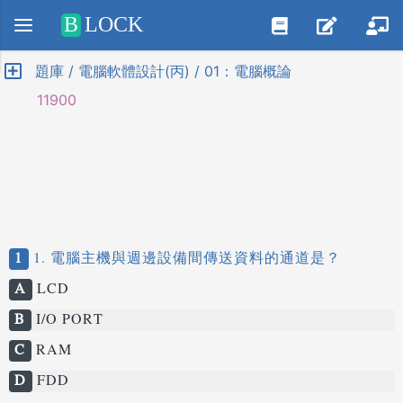
Positive SSL
B
LOCK
題庫 / 電腦軟體設計(丙) / 01：電腦概論
11900
1
1. 電腦主機與週邊設備間傳送資料的通道是？
A
LCD
B
I/O PORT
C
RAM
D
FDD