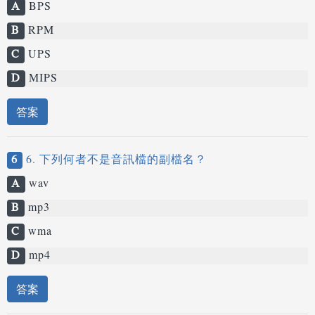
A
BPS
B
RPM
C
UPS
D
MIPS
答案
6
6. 下列何者不是音訊檔的副檔名？
A
wav
B
mp3
C
wma
D
mp4
答案