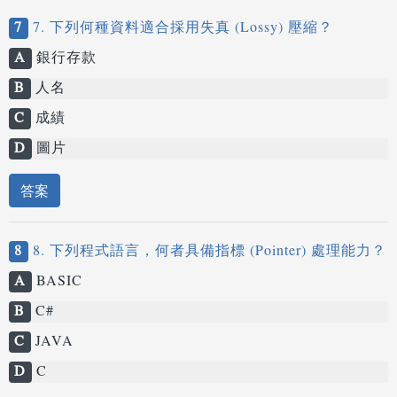
7
7. 下列何種資料適合採用失真 (Lossy) 壓縮？
A
銀行存款
B
人名
C
成績
D
圖片
答案
8
8. 下列程式語言，何者具備指標 (Pointer) 處理能力？
A
BASIC
B
C#
C
JAVA
D
C