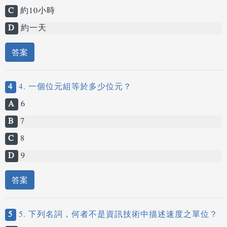
C
約10小時
D
約一天
答案
4
4. 一個位元組等於多少位元？
A
6
B
7
C
8
D
9
答案
5
5. 下列名詞，何者不是資訊技術中描述速度之單位？