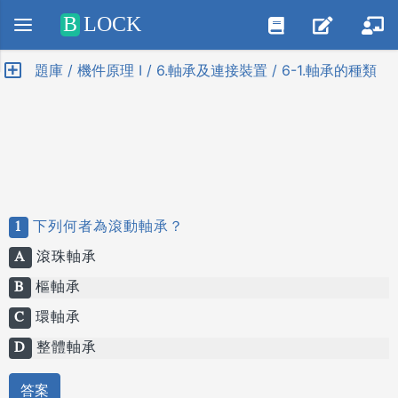
Positive SSL
B
LOCK
題庫 / 機件原理 I / 6.軸承及連接裝置 / 6-1.軸承的種類
1
下列何者為滾動軸承？
A
滾珠軸承
B
樞軸承
C
環軸承
D
整體軸承
答案