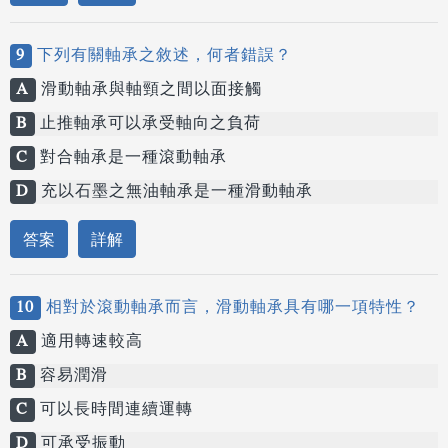
9
下列有關軸承之敘述，何者錯誤？
A
滑動軸承與軸頸之間以面接觸
B
止推軸承可以承受軸向之負荷
C
對合軸承是一種滾動軸承
D
充以石墨之無油軸承是一種滑動軸承
答案
詳解
10
相對於滾動軸承而言，滑動軸承具有哪一項特性？
A
適用轉速較高
B
容易潤滑
C
可以長時間連續運轉
D
可承受振動