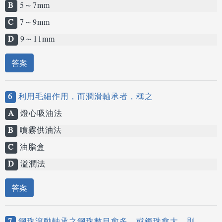
B
5～7mm
C
7～9mm
D
9～11mm
答案
6
利用毛細作用，而潤滑軸承者，稱之
A
燈心吸油法
B
噴霧供油法
C
油脂盒
D
溢潤法
答案