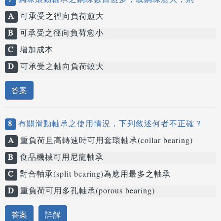
7
鋼珠滾動軸承之鋼珠數目愈多，或鋼珠愈大，則
A
可承受之徑向負荷愈大
B
可承受之徑向負荷愈小
C
增加成本
D
可承受之軸向負荷較大
答案
8
有關滑動軸承之使用情況，下列敘述何者不正確？
A
重負荷且高轉速時可用套環軸承(collar bearing)
B
食品機械可用尼龍軸承
C
對合軸承(split bearing)為應用最多之軸承
D
重負荷可用多孔軸承(porous bearing)
答案
詳解