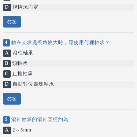
D
視情況而定
答案
4
軸在支承處撓角較大時，應使用何種軸承？
A
滾柱軸承
B
頸軸承
C
止推軸承
D
自動對位滾珠軸承
答案
5
滾針軸承的滾針直徑約為
A
2～5mm