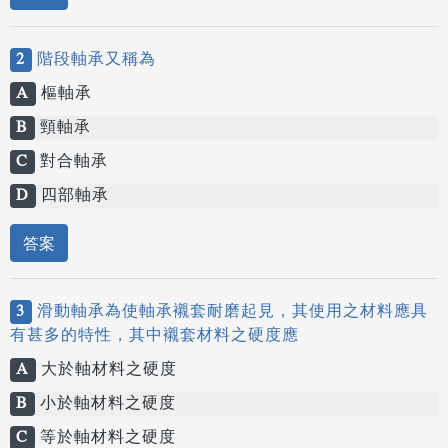
2
階段軸承又稱為
A
樞軸承
B
頸軸承
C
對合軸承
D
四部軸承
答案
3
滑動軸承為使軸承襯套耐磨起見，其使用之材料應具
有甚多的特性，其中襯套材料之硬度應
A
大於軸材料之硬度
B
小於軸材料之硬度
C
等於軸材料之硬度