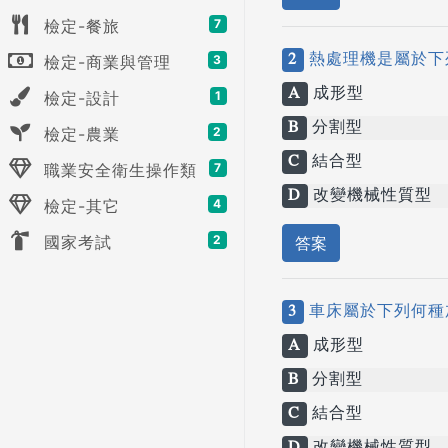
檢定-餐旅
7
2
熱處理機是屬於下
檢定-商業與管理
3
A
成形型
檢定-設計
1
B
分割型
檢定-農業
2
C
結合型
職業安全衛生操作類
7
D
改變機械性質型
檢定-其它
4
國家考試
2
答案
3
車床屬於下列何種
A
成形型
B
分割型
C
結合型