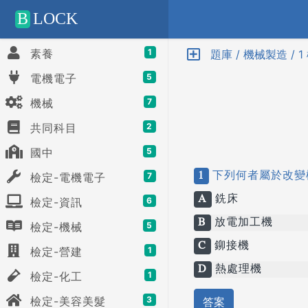
Positive SSL
B
LOCK
素養
1
題庫 / 機械製造 / 
電機電子
5
機械
7
共同科目
2
國中
5
1
下列何者屬於改變
檢定-電機電子
7
A
銑床
檢定-資訊
6
B
放電加工機
檢定-機械
5
C
鉚接機
檢定-營建
1
D
熱處理機
檢定-化工
1
檢定-美容美髮
3
答案