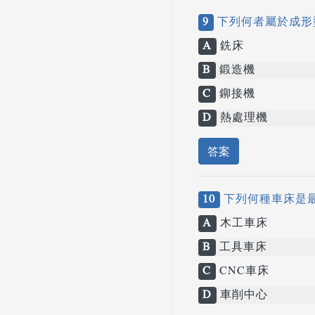
9
下列何者屬於成形
A
銑床
B
鍛造機
C
鉚接機
D
熱處理機
答案
10
下列何種車床是
A
木工車床
B
工具車床
C
CNC車床
D
車削中心