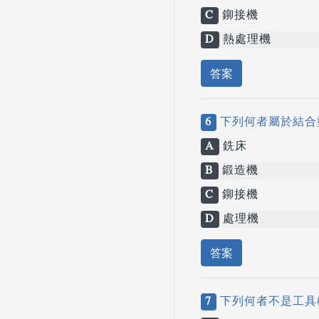
C
鉚接機
D
熱處理機
答案
6
下列何者屬於結合
A
銑床
B
鍛造機
C
鉚接機
D
處理機
答案
7
下列何者不是工具