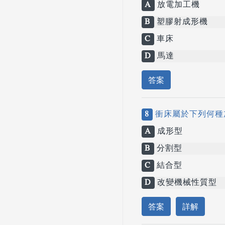
A
放電加工機
B
塑膠射成形機
C
車床
D
馬達
答案
8
衝床屬於下列何種
A
成形型
B
分割型
C
結合型
D
改變機械性質型
答案
詳解