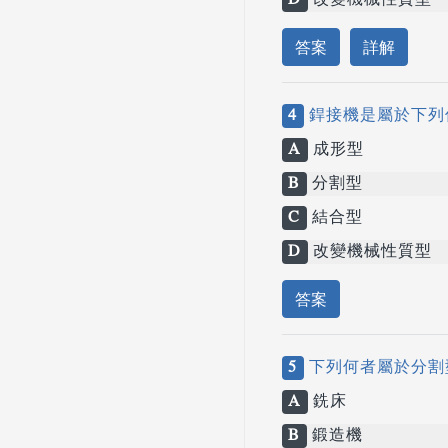
D
改變機械性質型
答案
詳解
4
銲接機是屬於下列
A
成形型
B
分割型
C
結合型
D
改變機械性質型
答案
5
下列何者屬於分割
A
銑床
B
鍛造機