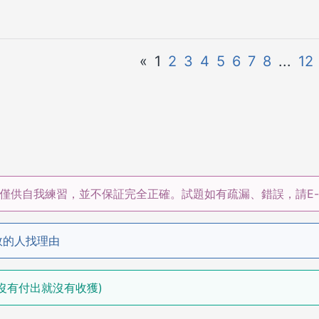
«
1
2
3
4
5
6
7
8
...
12
僅供自我練習，並不保証完全正確。試題如有疏漏、錯誤，請E-m
敗的人找理由
in. (沒有付出就沒有收獲)