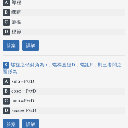
A
導程
B
螺距
C
節徑
D
徑節
答案
詳解
8
螺旋之傾斜角為α，螺桿直徑D，螺距P，則三者間之
關係為
A
sinα=P/πD
B
cosα= P/πD
C
tanα=P/πD
D
secα= P/πD
答案
詳解