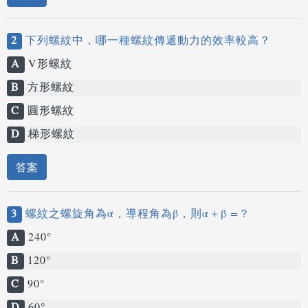
2
下列螺紋中，哪一種螺紋傳遞動力的效率較高？
A
V形螺紋
B
方形螺紋
C
圓形螺紋
D
梯形螺紋
答案
3
螺紋之螺旋角為α，導程角為β，則α＋β =？
A
240°
B
120°
C
90°