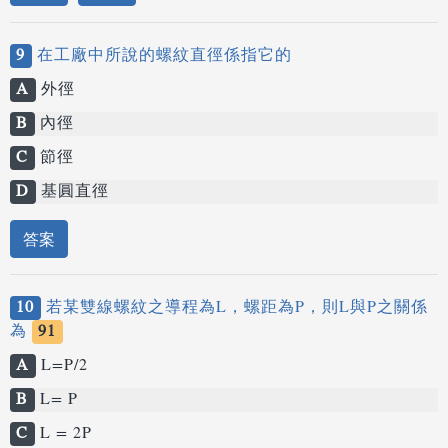
9
在工廠中所說的螺紋直徑係指它的
A
外徑
B
內徑
C
節徑
D
基圓直徑
答案
10
若某雙線螺紋之導程為L，螺距為P，則L與P之關係
為
91
A
L=P/2
B
L= P
C
L = 2P