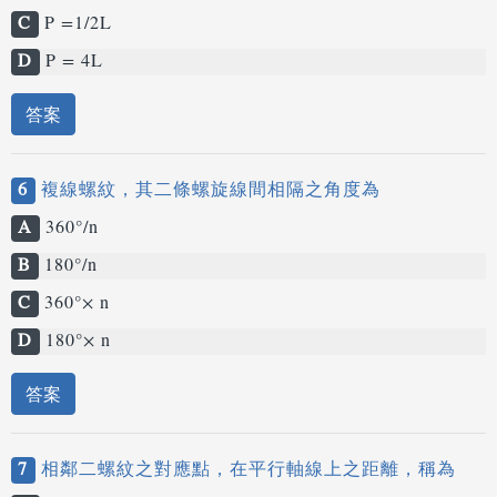
C
P =1/2L
D
P = 4L
答案
6
複線螺紋，其二條螺旋線間相隔之角度為
A
360°/n
B
180°/n
C
360°× n
D
180°× n
答案
7
相鄰二螺紋之對應點，在平行軸線上之距離，稱為