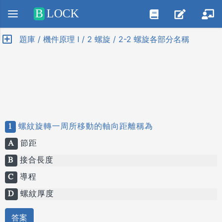
Positive SSL
B
LOCK
題庫 / 機件原理 I / 2 螺旋 / 2-2 螺旋各部分名稱
1
螺紋旋轉一周所移動的軸向距離稱為
A
節距
B
接合長度
C
導程
D
螺紋厚度
答案