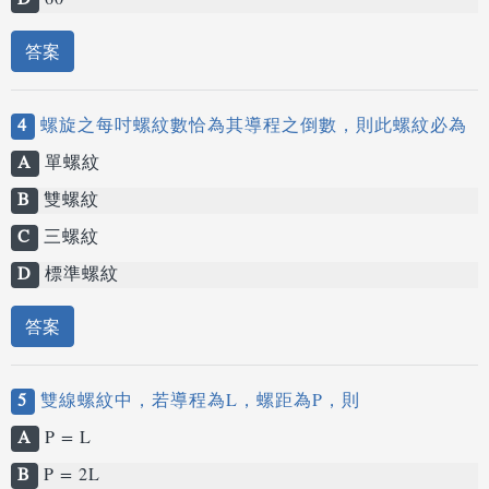
D
60°
答案
4
螺旋之每吋螺紋數恰為其導程之倒數，則此螺紋必為
A
單螺紋
B
雙螺紋
C
三螺紋
D
標準螺紋
答案
5
雙線螺紋中，若導程為L，螺距為P，則
A
P = L
B
P = 2L