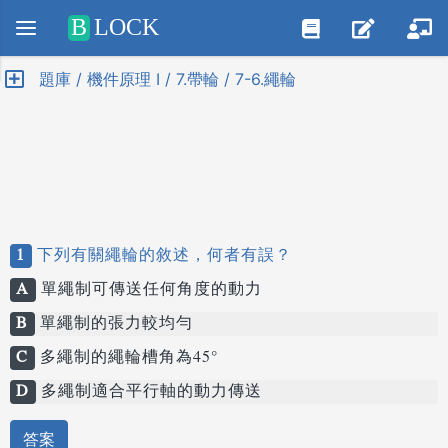
Positive SSL
B
LOCK
題庫 / 機件原理 I / 7.帶輪 / 7-6.繩輪
1
下列有關繩輪的敘述，何者有誤？
A
單繩制可傳送任何角度的動力
B
單繩制的張力較均勻
C
多繩制的繩輪槽角為45°
D
多繩制適合平行軸的動力傳送
答案