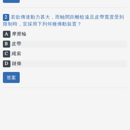
2
若欲傳達動力甚大，而軸間距離較遠且皮帶寬度受到
限制時，宜採用下列何種傳動裝置？
A
摩擦輪
B
皮帶
C
繩索
D
鏈條
答案