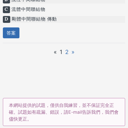
B
撓性中間聯結物
C
流體中間聯結物
D
剛體中間聯結物 傳動
答案
«
1
2
»
本網站提供的試題，僅供自我練習，並不保証完全正
確。試題如有疏漏、錯誤，請E-mail告訴我們，我們會
儘快更正。