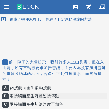
Positive SSL
B
LOCK
題庫 / 機件原理 I / 1 概述 / 1-3 運動傳達的方法
1
前一陣子的大雪紛飛，吸引許多人上山賞雪，但在入
山前，所有車輛被要求加掛雪鏈，主要因為沒有加掛雪鏈
的車輪和結冰的地面，會產生下列何種情形，而無法操
控？
A
兩接觸面產生滾動接觸
B
兩接觸面產生流體連接傳動
C
兩接觸面產生切線速度不相等