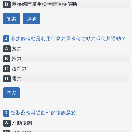
D
兩接觸面產生撓性體連接傳動
答案
詳解
2
非接觸傳動是利用什麼力量來傳達動力或使其運動？
A
拉力
B
推力
C
超距力
D
電力
答案
3
板狀凸輪與從動件的接觸屬於
A
滑動接觸