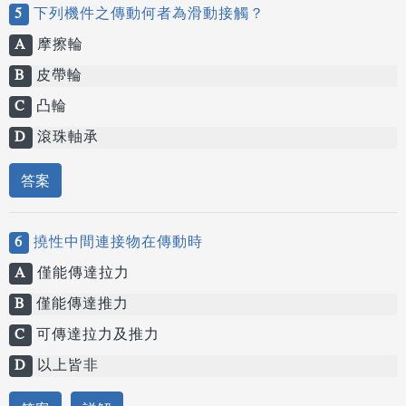
5
下列機件之傳動何者為滑動接觸？
A
摩擦輪
B
皮帶輪
C
凸輪
D
滾珠軸承
答案
6
撓性中間連接物在傳動時
A
僅能傳達拉力
B
僅能傳達推力
C
可傳達拉力及推力
D
以上皆非