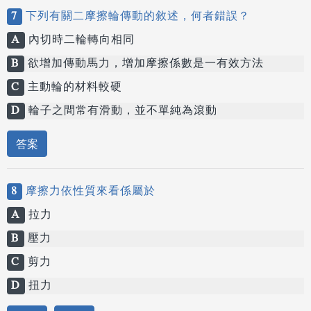
7
下列有關二摩擦輪傳動的敘述，何者錯誤？
A
內切時二輪轉向相同
B
欲增加傳動馬力，增加摩擦係數是一有效方法
C
主動輪的材料較硬
D
輪子之間常有滑動，並不單純為滾動
答案
8
摩擦力依性質來看係屬於
A
拉力
B
壓力
C
剪力
D
扭力