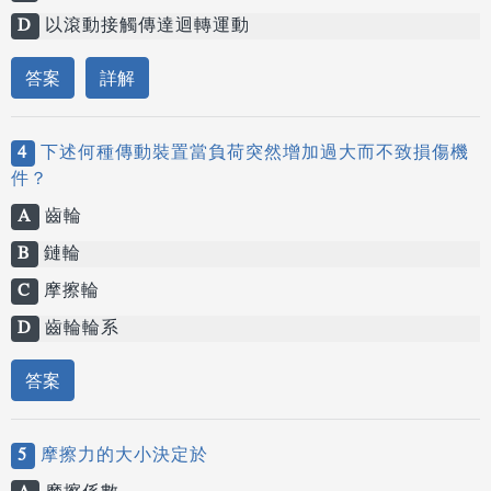
D
以滾動接觸傳達迴轉運動
答案
詳解
4
下述何種傳動裝置當負荷突然增加過大而不致損傷機
件？
A
齒輪
B
鏈輪
C
摩擦輪
D
齒輪輪系
答案
5
摩擦力的大小決定於