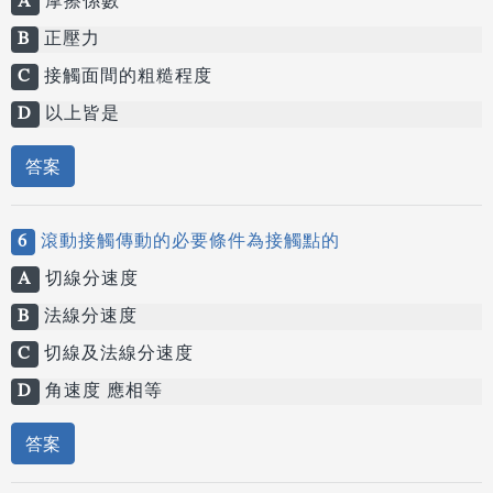
A
摩擦係數
B
正壓力
C
接觸面間的粗糙程度
D
以上皆是
答案
6
滾動接觸傳動的必要條件為接觸點的
A
切線分速度
B
法線分速度
C
切線及法線分速度
D
角速度 應相等
答案