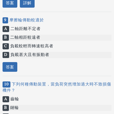
答案
詳解
9
摩擦輪傳動較適於
A
二軸距離不定者
B
二軸相距較遠者
C
負載較輕而轉速較高者
D
負載甚大且有振動者
答案
10
下列何種傳動裝置，當負荷突然增加過大時不致損傷
機件？
A
齒輪
B
鏈輪