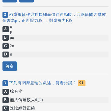
2
兩摩擦輪作滾動接觸而傳達運動時，若兩輪間之摩擦
係數為μ，正面壓力為n，則摩擦力F為
n
A
μ
B
μn
C
2n
D
n
答案
3
下列有關摩擦輪的敘述，何者錯誤？
91
A
噪音小
B
無法傳達較大動力
C
速比絕對正確