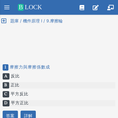
Positive SSL
B
LOCK
題庫 / 機件原理 I / 9.摩擦輪
1
摩擦力與摩擦係數成
A
反比
B
正比
C
平方反比
D
平方正比
答案
詳解