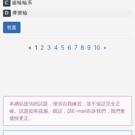
C
齒輪輪系
D
摩擦輪
答案
«
1
2
3
4
5
6
7
8
9
10
»
本網站提供的試題，僅供自我練習，並不保証完全正
確。試題如有疏漏、錯誤，請E-mail告訴我們，我們會
儘快更正。