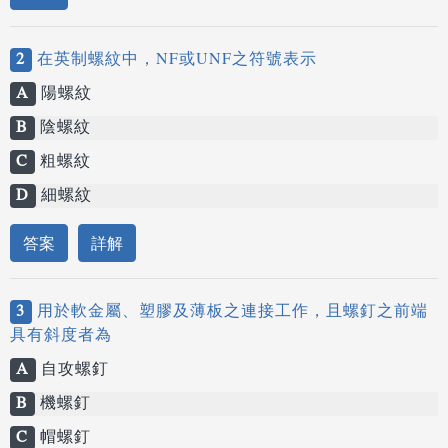
2
在英制螺紋中，NF或UNF之符號表示
A
陽螺紋
B
陰螺紋
C
粗螺紋
D
細螺紋
答案
詳解
3
用於軟金屬、塑膠及薄板之連接工作，且螺釘之前端
具有斜度者為
A
自攻螺釘
B
機螺釘
C
帽螺釘