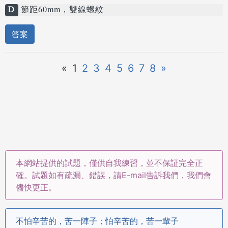
D
節距60mm，雙線螺紋
答案
«
1
2
3
4
5
6
7
8
»
本網站提供的試題，僅供自我練習，並不保証完全正
確。試題如有疏漏、錯誤，請E-mail告訴我們，我們會
儘快更正。
不怕辛苦的，苦一陣子；怕辛苦的，苦一輩子