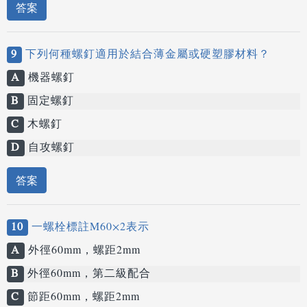
答案
9
下列何種螺釘適用於結合薄金屬或硬塑膠材料？
A
機器螺釘
B
固定螺釘
C
木螺釘
D
自攻螺釘
答案
10
一螺栓標註M60×2表示
A
外徑60mm，螺距2mm
B
外徑60mm，第二級配合
C
節距60mm，螺距2mm