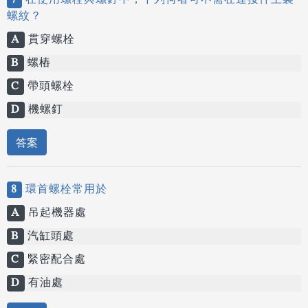
7
在使用螺栓與螺釘中，下列何者可不需在連接件上製
螺紋？
A
貫穿螺栓
B
螺樁
C
帶頭螺栓
D
機螺釘
答案
8
環首螺栓常用於
A
吊起機器處
B
汽缸頭處
C
緊密配合處
D
有油處