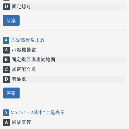
D
固定螺釘
答案
4
基礎螺栓常用於
A
吊起機器處
B
固定機器底座於地面
C
緊密配合處
D
有油處
答案
5
M52×4－2其中“2”是表示
A
螺紋直徑