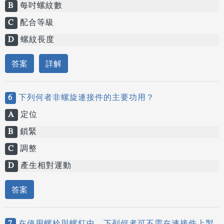
B
每吋螺紋數
C
配合等級
D
螺紋長度
答案
詳解
6
下列何者非螺旋連接件的主要功用？
A
定位
B
鎖緊
C
調整
D
產生相對運動
答案