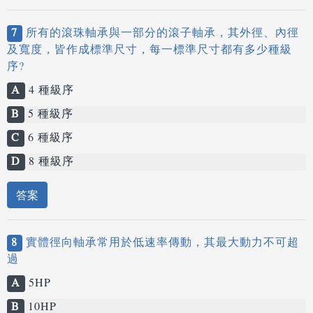
7
所有的滾珠軸承與一部分的滾子軸承，其外徑、內徑
及寬度，皆作成標準尺寸，每一標準尺寸都有多少種級
序?
A
4 種級序
B
5 種級序
C
6 種級序
D
8 種級序
答案
8
實體徑向軸承常用於低速率傳動，其最大動力不可超
過
A
5HP
B
10HP