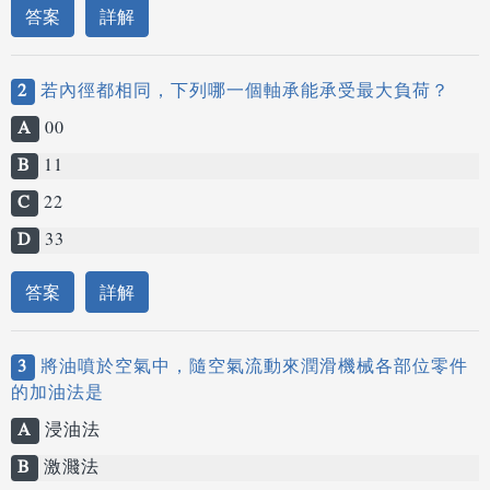
答案
詳解
2
若內徑都相同，下列哪一個軸承能承受最大負荷？
A
00
B
11
C
22
D
33
答案
詳解
3
將油噴於空氣中，隨空氣流動來潤滑機械各部位零件
的加油法是
A
浸油法
B
激濺法