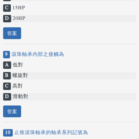
C
15HP
D
20HP
答案
9
滾珠軸承內部之接觸為
A
低對
B
螺旋對
C
高對
D
滑動對
答案
10
止推滾珠軸承的軸承系列記號為