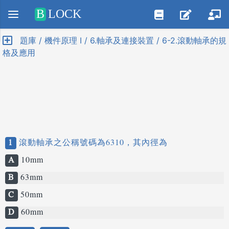
Positive SSL
B
LOCK
題庫 / 機件原理 I / 6.軸承及連接裝置 / 6-2.滾動軸承的規
格及應用
1
滾動軸承之公稱號碼為6310，其內徑為
A
10mm
B
63mm
C
50mm
D
60mm