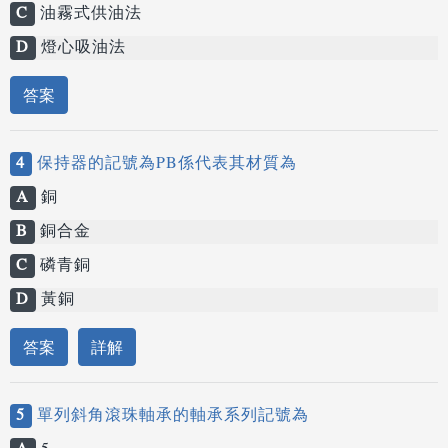
C
油霧式供油法
D
燈心吸油法
答案
4
保持器的記號為PB係代表其材質為
A
銅
B
銅合金
C
磷青銅
D
黃銅
答案
詳解
5
單列斜角滾珠軸承的軸承系列記號為