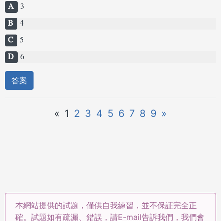
A
3
B
4
C
5
D
6
答案
«
1
2
3
4
5
6
7
8
9
»
本網站提供的試題，僅供自我練習，並不保証完全正
確。試題如有疏漏、錯誤，請E-mail告訴我們，我們會