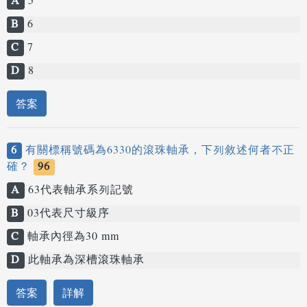
A
5
B
6
C
7
D
8
答案
6
有關標稱號碼為6330的滾珠軸承，下列敘述何者不正
確？
96
A
63代表軸承系列記號
B
03代表尺寸級序
C
軸承內徑為30 mm
D
此軸承為深槽滾珠軸承
答案
詳解