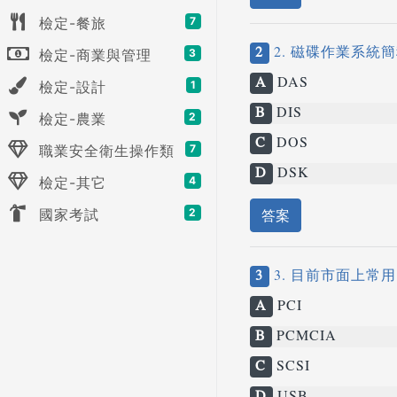
檢定-餐旅
7
2
2. 磁碟作業系統
檢定-商業與管理
3
A
DAS
檢定-設計
1
B
DIS
檢定-農業
2
C
DOS
職業安全衛生操作類
7
D
DSK
檢定-其它
4
國家考試
2
答案
3
3. 目前市面上常
A
PCI
B
PCMCIA
C
SCSI