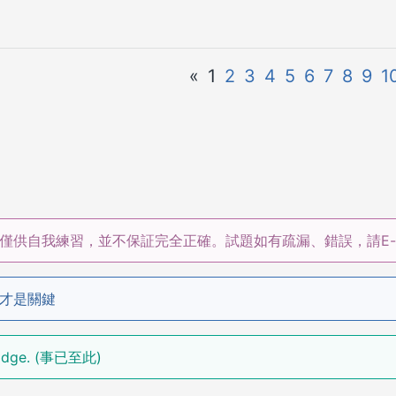
«
1
2
3
4
5
6
7
8
9
1
僅供自我練習，並不保証完全正確。試題如有疏漏、錯誤，請E-m
才是關鍵
bridge. (事已至此)