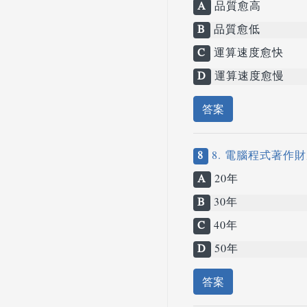
A
品質愈高
B
品質愈低
C
運算速度愈快
D
運算速度愈慢
答案
8
8. 電腦程式著作
A
20年
B
30年
C
40年
D
50年
答案