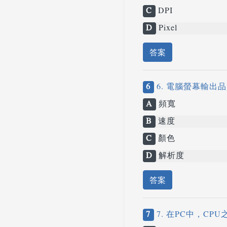
C
DPI
D
Pixel
答案
6
6. 電腦螢幕輸出
A
頻寬
B
速度
C
顏色
D
解析度
答案
7
7. 在PC中，CP