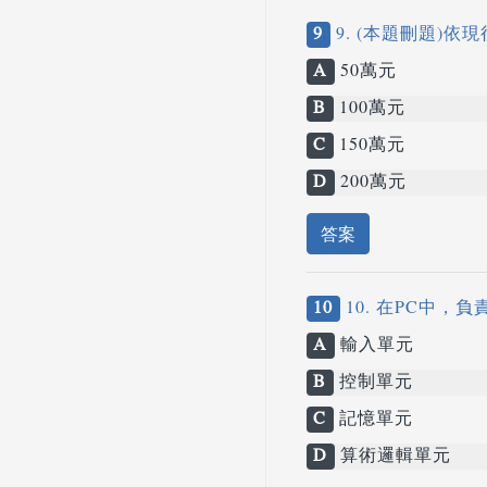
9
9. (本題刪題)
A
50萬元
B
100萬元
C
150萬元
D
200萬元
答案
10
10. 在PC中，
A
輸入單元
B
控制單元
C
記憶單元
D
算術邏輯單元