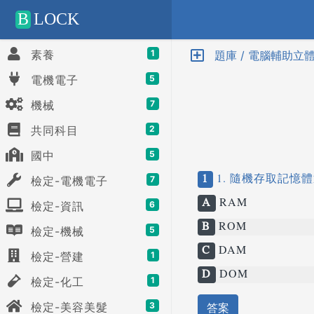
Positive SSL
B
LOCK
素養
1
題庫 / 電腦輔助立體製
電機電子
5
機械
7
共同科目
2
國中
5
1
1. 隨機存取記憶
檢定-電機電子
7
A
RAM
檢定-資訊
6
B
ROM
檢定-機械
5
C
DAM
檢定-營建
1
D
DOM
檢定-化工
1
檢定-美容美髮
3
答案