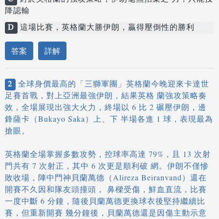
降認輸
D
這場比賽，英格蘭大勝伊朗，贏得壓倒性的勝利
答案
詳解
2
全球身價最高的「三獅軍團」英格蘭今晚迎來卡達世
足賽首戰，對上亞洲最強伊朗，結果英格 蘭強攻策略奏
效，全場展現出強大火力，終場以 6 比 2 碾壓伊朗，邊
鋒薩卡（Bukayo Saka）上、下 半場各進 1 球，表現最為
搶眼。
英格蘭全場掌握多數攻勢，控球率高達 79%，且 13 次射
門共有 7 次射正，其中 6 次更是順利破 網。伊朗不僅慘
敗收場，陣中門神貝蘭萬德（Alireza Beiranvand）還在
開賽不久因和隊友頭撞頭， 鼻樑受傷，鮮血直流，比賽
一度中斷 6 分鐘，隨後貝蘭萬德更換球衣後堅持繼續比
賽，但重新開賽 幾分鐘後，貝蘭萬德還是因傷主動示意