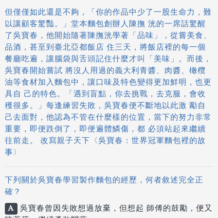
但僅僅如此還是不夠，「你的作品中少了一股生命力，難
以讓顧客驚豔。」堂本麵包創辦人陳撫 洸的一席話驚醒
了吳寶春，他開始隨著陳撫洸學著「品味」，從嘗美食、
品酒，甚至到臺北亞都飯店 住三天，將飯店裡的每一個
餐廳吃遍，讓腦袋與舌頭記住什麼才叫「美味」。而後，
吳寶春開始嘗試 將沒人用過的義大利青醬、肉醬、橄欖
油等食材加入麵包中，讓口味及特色變得更加鮮明，也更
具自 己的特色。「遇到盲點，你去挑戰，去克服，會收
穫很多。」每逢練習失敗，吳寶春便不斷地以此激 勵自
己去面對，他認為不管在什麼樣的位置，當下的努力非常
重要，即便跌倒了，即便遍體鱗傷，都 必須站起來繼續
往前走。 改寫親子天下〈吳寶春：世界冠軍麵包裡的故
事〉
下列關於吳寶春學習製作麵包的經歷，何者敘述完全正
確？
A
吳寶春曾因失敗想過放棄，但想起 師傅的鼓勵，便又