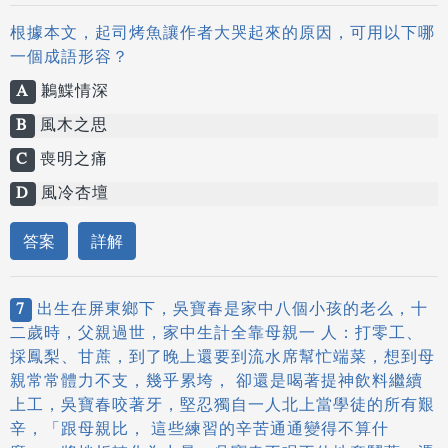
根據本文，起司烤魚讓作者大哭起來的原因，可用以下哪
一個成語形容？
A
鶼鰈情深
B
風木之思
C
喪明之痛
D
風冷杏壇
答案
詳解
7
出生在屏東鄉下，吳寶春是家中八個小孩的老么，十
二歲時，父親過世，家中生計全靠母親一 人：打零工、
採鳳梨、甘蔗，到了晚上還要到流水席幫忙端菜，想到母
親常常體力不支，幾乎累垮， 卻還是喝著提神飲料繼續
上工，吳寶春咬著牙，堅忍獨自一人北上當學徒的所有艱
辛，「跟母親比， 這些練習的辛苦通通變得不算什