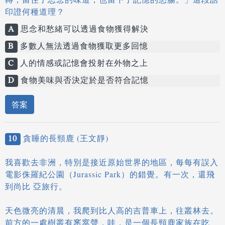
轉，留住了思念的味道，也留下了記憶的愁腸。」這段話
印證何種道理？
A
思念和愁緒可以透過食物獲得解決
B
多數人無法透過食物獲取更多回憶
C
人的情感或記憶會投射在外物之上
D
食物美味與否決定於是否符合記憶
答案
10
貪睡的長頸鹿 (王文靜)
我喜歡去非洲，特別是接近原始世界的地區，每每有誤入
電影侏羅紀公園（Jurassic Park）的錯覺。有一次，還飛
到尚比 亞旅行。
天色微亮的清晨，我爬到比人高的吉普車上，往叢林去。
前方的一處樹叢有窸窣聲，哇，是一個長頸鹿家族在吃