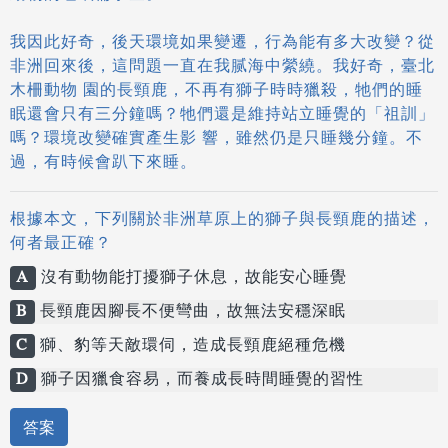
我因此好奇，後天環境如果變遷，行為能有多大改變？從
非洲回來後，這問題一直在我腻海中縈繞。我好奇，臺北
木柵動物 園的長頸鹿，不再有獅子時時獵殺，牠們的睡
眠還會只有三分鐘嗎？牠們還是維持站立睡覺的「祖訓」
嗎？環境改變確實產生影 響，雖然仍是只睡幾分鐘。不
過，有時候會趴下來睡。
根據本文，下列關於非洲草原上的獅子與長頸鹿的描述，
何者最正確？
A
沒有動物能打擾獅子休息，故能安心睡覺
B
長頸鹿因腳長不便彎曲，故無法安穩深眠
C
獅、豹等天敵環伺，造成長頸鹿絕種危機
D
獅子因獵食容易，而養成長時間睡覺的習性
答案