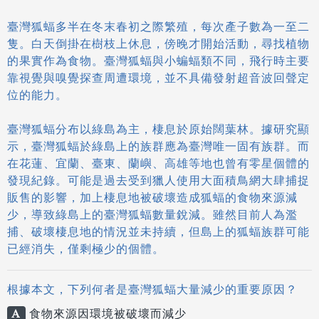
臺灣狐蝠多半在冬末春初之際繁殖，每次產子數為一至二
隻。白天倒掛在樹枝上休息，傍晚才開始活動，尋找植物
的果實作為食物。臺灣狐蝠與小蝙蝠類不同，飛行時主要
靠視覺與嗅覺探查周遭環境，並不具備發射超音波回聲定
位的能力。
臺灣狐蝠分布以綠島為主，棲息於原始闊葉林。據研究顯
示，臺灣狐蝠於綠島上的族群應為臺灣唯一固有族群。而
在花蓮、宜蘭、臺東、蘭嶼、高雄等地也曾有零星個體的
發現紀錄。可能是過去受到獵人使用大面積鳥網大肆捕捉
販售的影響，加上棲息地被破壞造成狐蝠的食物來源減
少，導致綠島上的臺灣狐蝠數量銳減。雖然目前人為濫
捕、破壞棲息地的情況並未持續，但島上的狐蝠族群可能
已經消失，僅剩極少的個體。
根據本文，下列何者是臺灣狐蝠大量減少的重要原因？
A
食物來源因環境被破壞而減少