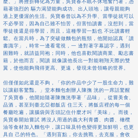
麼。」將挫折轉化為力量，吳寶春不眠不休地奮鬥著，憑
藉著強烈的 驅力渴望能夠成功、出人頭地，讓母親能夠
過上更優渥的生活。吳寶春曾以為不升學、當學徒就可以
不必學習，因為自己雖不怕苦，但害怕讀書，沒想到，當
學徒後還是得學習，而且，這種學習一點也 不比讀書輕
鬆。在當兵時，為了突破做麵包的瓶頸，他開始認真「讀
書識字」，時常一邊看電視，一 邊對著字幕認字，遇到
困難時，就請益同袍；同時，他也喜歡閱讀商業、勵志書
籍，於他而言，閱讀 就像讓他長出一對能翱翔天際的雙
翼，使他能夠飛得更高、更遠，發現未曾領略的世界。
但僅僅如此還是不夠，「你的作品中少了一股生命力，難
以讓顧客驚豔。」堂本麵包創辦人陳撫 洸的一席話驚醒
了吳寶春，他開始隨著陳撫洸學著「品味」，從嘗美食、
品酒，甚至到臺北亞都飯店 住三天，將飯店裡的每一個
餐廳吃遍，讓腦袋與舌頭記住什麼才叫「美味」。而後，
吳寶春開始嘗試 將沒人用過的義大利青醬、肉醬、橄欖
油等食材加入麵包中，讓口味及特色變得更加鮮明，也更
具自 己的特色。「遇到盲點，你去挑戰，去克服，會收