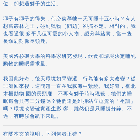
位，卻想過獅子的生活。
獅子有獅子的得失，何必羨慕牠一天可睡十五小時？有人
想當叢林之王，碰到獵物（問題）卻搞不定。相對的，我
也看過很 多平凡但可愛的小人物，認分與踏實，當一隻
長頸鹿尌像長頸鹿。
美國洛杉磯大學的科學家研究發現，飲食和環境決定哺乳
動物的睡眠需求量。
我因此好奇，後天環境如果變遷，行為能有多大改變？從
非洲回來後，這問題一直在我腻海中縈繞。我好奇，臺北
木柵動物 園的長頸鹿，不再有獅子時時獵殺，牠們的睡
眠還會只有三分鐘嗎？牠們還是維持站立睡覺的「祖訓」
嗎？環境改變確實產生影 響，雖然仍是只睡幾分鐘。不
過，有時候會趴下來睡。
有關本文的說明，下列何者正確？