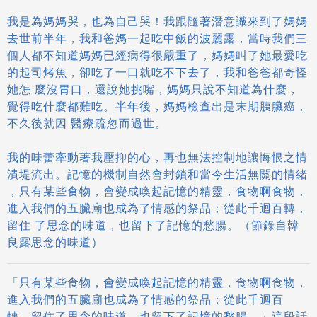
我是為媽媽哭，也為自己哭！我跟隨著潛意識來到了媽媽
去世前半年，我和爸媽一起吃中飯的波麗露，當時我們三
個人都不知道媽媽已經病得很嚴重了，媽媽叫了她最愛吃
的起司烤魚，卻吃了一口就吃不下去了，我和爸爸都奇怪
她怎 麼沒胃口，還說她挑嘴，媽媽只說不知道為什麼，
覺得吃什麼都難吃。半年後，媽媽檢查出是末期胰臟癌，
不久後就因 醫療疏忽而過世。
我的味蕾牽動著我壓抑的心，再也無法控制地讓悔恨之情
潰堤流出。記憶的機制自然會封鎖和當今生活無關的情緒
，只有某些食物，會變成喚起記憶的精靈，食物啊食物，
進入我們的五臟廟也成為了情感的祭品；從此千迴百轉，
留住 了思念的味道，也留下了記憶的愁腸。（節錄自韓
良露思念的味道）
「只有某些食物，會變成喚起記憶的精靈，食物啊食物，
進入我們的五臟廟也成為了情感的祭品；從此千迴百