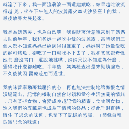
就流了下來，我一面流著淚一面還繼續吃，結果越吃淚流
得越 兇，坐在下午無人的波麗露火車式沙發座上的我，
最後放聲大哭起來。
我是為媽媽哭，也為自己哭！我跟隨著潛意識來到了媽媽
去世前半年，我和爸媽一起吃中飯的波麗露，當時我們三
個人都不知道媽媽已經病得很嚴重了，媽媽叫了她最愛吃
的起司烤魚，卻吃了一口就吃不下去了，我和爸爸都奇怪
她怎 麼沒胃口，還說她挑嘴，媽媽只說不知道為什麼，
覺得吃什麼都難吃。半年後，媽媽檢查出是末期胰臟癌，
不久後就因 醫療疏忽而過世。
我的味蕾牽動著我壓抑的心，再也無法控制地讓悔恨之情
潰堤流出。記憶的機制自然會封鎖和當今生活無關的情緒
，只有某些食物，會變成喚起記憶的精靈，食物啊食物，
進入我們的五臟廟也成為了情感的祭品；從此千迴百轉，
留住 了思念的味道，也留下了記憶的愁腸。（節錄自韓
良露思念的味道）