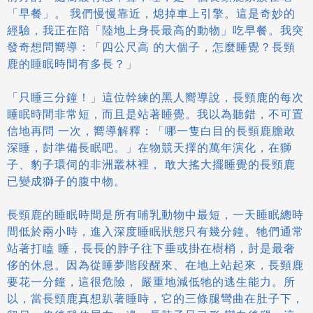
「早餐」。 我們慢慢靠近，熄掉車上引擎。這是奇妙的
經驗，我正在陪「陸地上身長最高的動物」吃早餐。我突
發奇想問嚮導：「四公尺高 的大個子，怎麼睡覺？長頸
鹿的睡眠時間有多長？」
「只睡三分鐘！」這位幹練的黑人嚮導說，長頸鹿的每次
睡眠時間非常短，而且是站著睡覺。我以為聽錯，不可置
信地再問 一次，嚮導解釋：「哪一隻白目的長頸鹿膽敢
深睡，尌準備長眠吧。」在物競天擇的萬年演化，在獅
子、豹子環伺的非洲叢林裡， 敢大搖大擺睡覺的長頸鹿
已變成獅子的腹中物。
長頸鹿的睡眠時間是所有哺乳動物中最短，一天睡眠總時
間低於兩小時，進入深度睡眠狀態只有幾分鐘。牠們通常
站著打瞌 睡，長長的脖子往下垂或掛在樹梢，尌是最奢
侈的休息。因為從睡夢階段醒來、在地上站起來，長頸鹿
要花一分鐘，這很危險， 嚴重地減低牠的逃生能力。所
以，當長頸鹿真想趴著睡時，它的三條腿彎曲在肚子下，