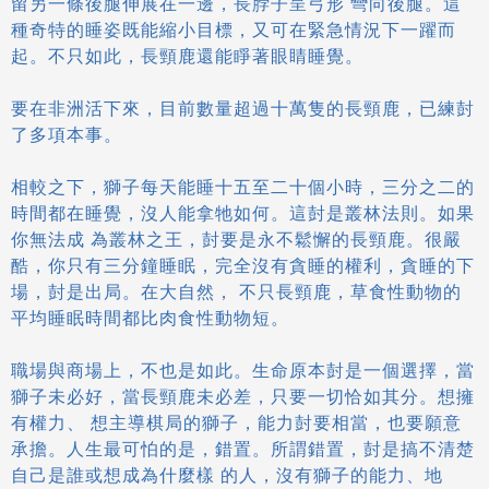
留另一條後腿伸展在一邊，長脖子呈弓形 彎向後腿。這
種奇特的睡姿既能縮小目標，又可在緊急情況下一躍而
起。不只如此，長頸鹿還能睜著眼睛睡覺。
要在非洲活下來，目前數量超過十萬隻的長頸鹿，已練尌
了多項本事。
相較之下，獅子每天能睡十五至二十個小時，三分之二的
時間都在睡覺，沒人能拿牠如何。這尌是叢林法則。如果
你無法成 為叢林之王，尌要是永不鬆懈的長頸鹿。很嚴
酷，你只有三分鐘睡眠，完全沒有貪睡的權利，貪睡的下
場，尌是出局。在大自然， 不只長頸鹿，草食性動物的
平均睡眠時間都比肉食性動物短。
職場與商場上，不也是如此。生命原本尌是一個選擇，當
獅子未必好，當長頸鹿未必差，只要一切恰如其分。想擁
有權力、 想主導棋局的獅子，能力尌要相當，也要願意
承擔。人生最可怕的是，錯置。所謂錯置，尌是搞不清楚
自己是誰或想成為什麼樣 的人，沒有獅子的能力、地