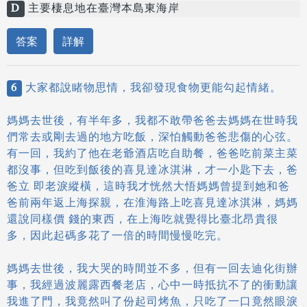
D
主要棲息地在臺灣本島東海岸
答案
詳解
6
大家都說睹物思情，我卻發現食物更能勾起情緒。
媽媽去世後，有半年多，我都不敢帶爸爸去媽媽在世時我
們常去或剛去過的地方吃飯，深怕觸動爸爸悲傷的心弦。
有一回，我約了他在老爺酒店吃自助餐，爸爸吃前菜主菜
都沒事，但吃到飯後的喜見達冰淇淋，才一小匙下去，爸
爸立 即老淚縱橫，這時我才恍然大悟媽媽曾提到她和爸
爸前兩年返上海探親，在淮海路上吃喜見達冰淇淋，媽媽
還說同樣價 錢的東西，在上海吃就覺得比臺北昂貴很
多，因此起碼多花了一倍的時間慢慢吃完。
媽媽去世後，我大哭的時間並不多，但有一回去迪化街辦
事，我經過波麗露西餐老店，心中一時抵抗不了的衝動讓
我進了門，我竟然叫了份起司烤魚，只吃了一口竟然眼淚