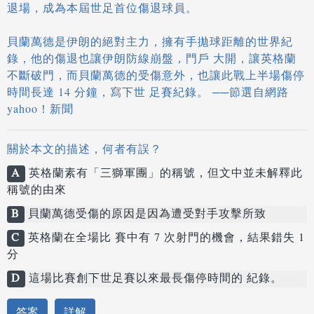
退場，成為本屆世足首位傷退球員。
貝蘭萬德是伊朗的絕對主力，擁有手拋球距離的世界紀
錄，他的傷退也讓伊朗防線崩盤，門戶 大開，讓英格蘭
不斷破門，而貝蘭萬德的受傷意外，也讓此戰上半場傷停
時間長達 14 分鐘，寫下世 足賽紀錄。 ──節選自網路
yahoo！新聞
關於本文的描述，何者有誤？
A
英格蘭素有「三獅軍團」的稱號，但文中並未解釋此
稱號的由來
B
貝蘭萬德受傷的原因是因為遭受對手攻擊所致
C
英格蘭在全場比 賽中有 7 次射門的機會，結果錯失 1
分
D
這場比賽創下世足賽以來最長傷停時間的 紀錄。
答案
詳解