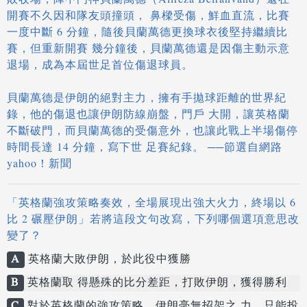
敗收場，陣中門神貝蘭萬德（Alireza Beiranvand）還在
開賽不久因和隊友頭撞頭， 鼻樑受傷，鮮血直流，比賽
一度中斷 6 分鐘，隨後貝蘭萬德更換球衣後堅持繼續比
賽，但重新開賽 幾分鐘後，貝蘭萬德還是因傷主動示意
退場，成為本屆世足首位傷退球員。
貝蘭萬德是伊朗的絕對主力，擁有手拋球距離的世界紀
錄，他的傷退也讓伊朗防線崩盤，門戶 大開，讓英格蘭
不斷破門，而貝蘭萬德的受傷意外，也讓此戰上半場傷停
時間長達 14 分鐘，寫下世 足賽紀錄。 ──節選自網路
yahoo！新聞
「英格蘭強攻策略奏效，全場展現出強大火力，終場以 6
比 2 碾壓伊朗」若將這段文句改寫，下列哪個選項意思改
變了？
A
英格蘭大敗伊朗，於此役中獲勝
B
英格蘭取 得懸殊的比分差距，打敗伊朗，獲得勝利
C
對於英格蘭的強攻策略，伊朗毫無招架之 力，只能投