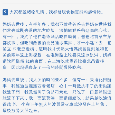
9
大家都說睹物思情，我卻發現食物更能勾起情緒。
媽媽去世後，有半年多，我都不敢帶爸爸去媽媽在世時我
們常去或剛去過的地方吃飯，深怕觸動爸爸悲傷的心弦。
有一回，我約了他在老爺酒店吃自助餐，爸爸吃前菜主菜
都沒事，但吃到飯後的喜見達冰淇淋，才一小匙下去，爸
爸立 即老淚縱橫，這時我才恍然大悟媽媽曾提到她和爸
爸前兩年返上海探親，在淮海路上吃喜見達冰淇淋，媽媽
還說同樣價 錢的東西，在上海吃就覺得比臺北昂貴很
多，因此起碼多花了一倍的時間慢慢吃完。
媽媽去世後，我大哭的時間並不多，但有一回去迪化街辦
事，我經過波麗露西餐老店，心中一時抵抗不了的衝動讓
我進了門，我竟然叫了份起司烤魚，只吃了一口竟然眼淚
就流了下來，我一面流著淚一面還繼續吃，結果越吃淚流
得越 兇，坐在下午無人的波麗露火車式沙發座上的我，
最後放聲大哭起來。