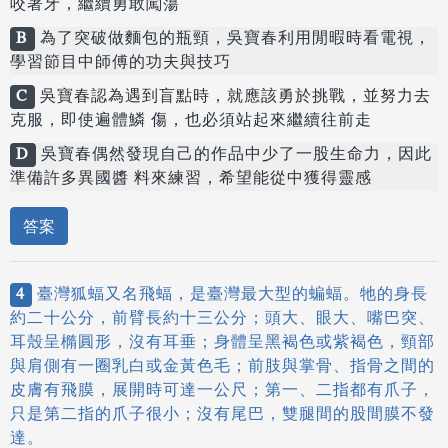
咬著牙，繼續勇敢闖蕩
B
為了突破做麵包的瓶頸，吳寶春利用閒暇時看電視，
學習節目中師傅的功夫與技巧
C
吳寶春認為遇到盲點時，就應該勇於挑戰，並努力去
克服，即使遍體鱗 傷，也必須站起來繼續往前走
D
吳寶春偶然發現自己的作品中少了一股生命力，因此
準備許多異國醬 料來練習，希望能從中獲得靈感
答案
4
臺灣狐蝠又名飛蝠，是臺灣最大型的蝙蝠。牠的身長
約二十公分，前臂長約十三公分；頭大、眼大、嘴巴突、
耳殼呈橢圓形，沒有耳垂；身體呈黑褐色或紫褐色，頸部
與肩側有一圈乳白或金黃色毛；前肢與掌骨、指骨之間的
皮膚有飛膜，展開時可達一公尺；第一、二指都有爪子，
只是第二指的爪子很小；沒有尾巴，雙腿間的股間膜不發
達。