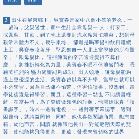
3
出生在屏東鄉下，吳寶春是家中八個小孩的老么，十
二歲時，父親過世，家中生計全靠母親一 人：打零工、
採鳳梨、甘蔗，到了晚上還要到流水席幫忙端菜，想到母
親常常體力不支，幾乎累垮， 卻還是喝著提神飲料繼續
上工，吳寶春咬著牙，堅忍獨自一人北上當學徒的所有艱
辛，「跟母親比， 這些練習的辛苦通通變得不算什
麼。」將挫折轉化為力量，吳寶春不眠不休地奮鬥著，憑
藉著強烈的 驅力渴望能夠成功、出人頭地，讓母親能夠
過上更優渥的生活。吳寶春曾以為不升學、當學徒就可以
不必學習，因為自己雖不怕苦，但害怕讀書，沒想到，當
學徒後還是得學習，而且，這種學習一點也 不比讀書輕
鬆。在當兵時，為了突破做麵包的瓶頸，他開始認真「讀
書識字」，時常一邊看電視，一 邊對著字幕認字，遇到
困難時，就請益同袍；同時，他也喜歡閱讀商業、勵志書
籍，於他而言，閱讀 就像讓他長出一對能翱翔天際的雙
翼，使他能夠飛得更高、更遠，發現未曾領略的世界。