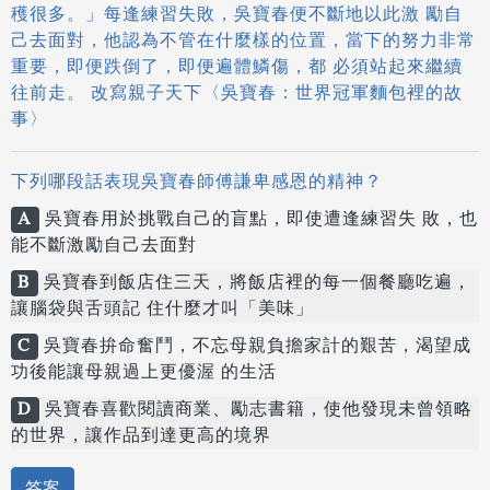
穫很多。」每逢練習失敗，吳寶春便不斷地以此激 勵自
己去面對，他認為不管在什麼樣的位置，當下的努力非常
重要，即便跌倒了，即便遍體鱗傷，都 必須站起來繼續
往前走。 改寫親子天下〈吳寶春：世界冠軍麵包裡的故
事〉
下列哪段話表現吳寶春師傅謙卑感恩的精神？
A
吳寶春用於挑戰自己的盲點，即使遭逢練習失 敗，也
能不斷激勵自己去面對
B
吳寶春到飯店住三天，將飯店裡的每一個餐廳吃遍，
讓腦袋與舌頭記 住什麼才叫「美味」
C
吳寶春拚命奮鬥，不忘母親負擔家計的艱苦，渴望成
功後能讓母親過上更優渥 的生活
D
吳寶春喜歡閱讀商業、勵志書籍，使他發現未曾領略
的世界，讓作品到達更高的境界
答案