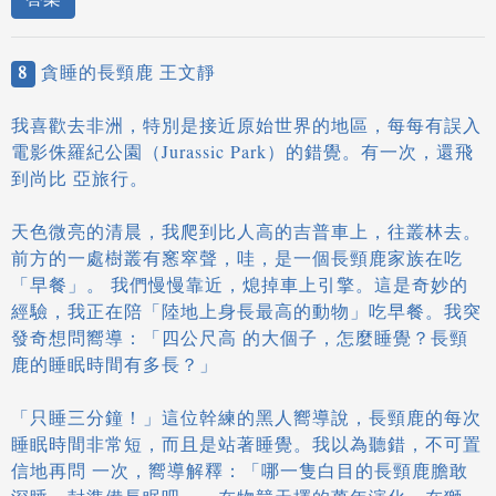
8
貪睡的長頸鹿 王文靜
我喜歡去非洲，特別是接近原始世界的地區，每每有誤入
電影侏羅紀公園（Jurassic Park）的錯覺。有一次，還飛
到尚比 亞旅行。
天色微亮的清晨，我爬到比人高的吉普車上，往叢林去。
前方的一處樹叢有窸窣聲，哇，是一個長頸鹿家族在吃
「早餐」。 我們慢慢靠近，熄掉車上引擎。這是奇妙的
經驗，我正在陪「陸地上身長最高的動物」吃早餐。我突
發奇想問嚮導：「四公尺高 的大個子，怎麼睡覺？長頸
鹿的睡眠時間有多長？」
「只睡三分鐘！」這位幹練的黑人嚮導說，長頸鹿的每次
睡眠時間非常短，而且是站著睡覺。我以為聽錯，不可置
信地再問 一次，嚮導解釋：「哪一隻白目的長頸鹿膽敢