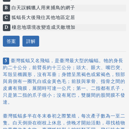
B
白天誤觸獵人用來捕鳥的網子
C
狐蝠長大後飛往其他地區定居
D
棲息地環境改變造成天敵增加
答案
詳解
5
臺灣狐蝠又名飛蝠，是臺灣最大型的蝙蝠。牠的身長
約二十公分，前臂長約十三公分；頭大、眼大、嘴巴突、
耳殼呈橢圓形，沒有耳垂；身體呈黑褐色或紫褐色，頸部
與肩側有一圈乳白或金黃色毛；前肢與掌骨、指骨之間的
皮膚有飛膜，展開時可達一公尺；第一、二指都有爪子，
只是第二指的爪子很小；沒有尾巴，雙腿間的股間膜不發
達。
臺灣狐蝠多半在冬末春初之際繁殖，每次產子數為一至二
隻。白天倒掛在樹枝上休息，傍晚才開始活動，尋找植物