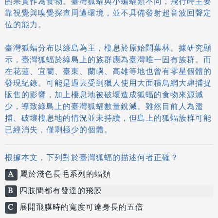
的果實作為食物。臺灣狐蝠與小蝙蝠類不同，飛行時主要
靠視覺與嗅覺探查周遭環境，並不具備發射超音波回聲定
位的能力。
臺灣狐蝠分布以綠島為主，棲息於原始闊葉林。據研究顯
示，臺灣狐蝠於綠島上的族群應為臺灣唯一固有族群。而
在花蓮、宜蘭、臺東、蘭嶼、高雄等地也曾有零星個體的
發現紀錄。可能是過去受到獵人使用大面積鳥網大肆捕捉
販售的影響，加上棲息地被破壞造成狐蝠的食物來源減
少，導致綠島上的臺灣狐蝠數量銳減。雖然目前人為濫
捕、破壞棲息地的情況並未持續，但島上的狐蝠族群可能
已經消失，僅剩極少的個體。
根據本文，下列對於臺灣狐蝠的描述何者正確？
A
屬於淺色長毛系列的蝠類
B
四肢間都有發達的飛膜
C
展開飛膜時的寬度可達身長的五倍