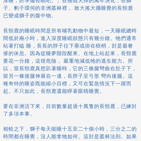
深睡，尌準備長眠吧。」在物競天擇的萬年演化，在獅
子、豹子環伺的非洲叢林裡， 敢大搖大擺睡覺的長頸鹿
已變成獅子的腹中物。
長頸鹿的睡眠時間是所有哺乳動物中最短，一天睡眠總時
間低於兩小時，進入深度睡眠狀態只有幾分鐘。牠們通常
站著打瞌 睡，長長的脖子往下垂或掛在樹梢，尌是最奢
侈的休息。因為從睡夢階段醒來、在地上站起來，長頸鹿
要花一分鐘，這很危險， 嚴重地減低牠的逃生能力。所
以，當長頸鹿真想趴著睡時，它的三條腿彎曲在肚子下，
留另一條後腿伸展在一邊，長脖子呈弓形 彎向後腿。這
種奇特的睡姿既能縮小目標，又可在緊急情況下一躍而
起。不只如此，長頸鹿還能睜著眼睛睡覺。
要在非洲活下來，目前數量超過十萬隻的長頸鹿，已練尌
了多項本事。
相較之下，獅子每天能睡十五至二十個小時，三分之二的
時間都在睡覺，沒人能拿牠如何。這尌是叢林法則。如果