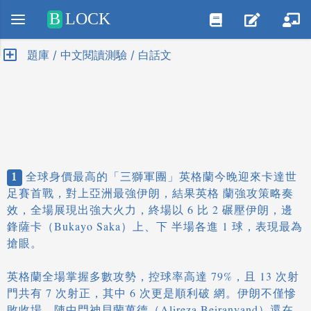
Positive SSL
B
LOCK
題庫 / 中文閱讀測驗 / 白話文
1
全球身價最高的「三獅軍團」英格蘭今晚迎來卡達世
足賽首戰，對上亞洲最強伊朗，結果英格 蘭強攻策略奏
效，全場展現出強大火力，終場以 6 比 2 碾壓伊朗，邊
鋒薩卡（Bukayo Saka）上、下 半場各進 1 球，表現最為
搶眼。
英格蘭全場掌握多數攻勢，控球率高達 79%，且 13 次射
門共有 7 次射正，其中 6 次更是順利破 網。伊朗不僅慘