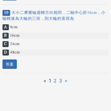
10
大小二摩擦輪迴轉方向相同，二軸中心距16cm，小
輪轉速為大輪的三倍，則大輪的直徑為
A
8cm
B
16cm
C
24cm
D
48cm
答案
«
1
2
3
»