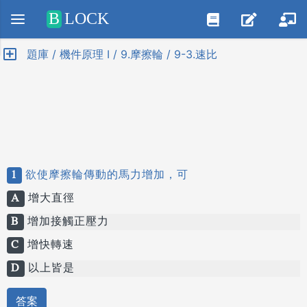
Positive SSL
B
LOCK
題庫 / 機件原理 I / 9.摩擦輪 / 9-3.速比
1
欲使摩擦輪傳動的馬力增加，可
A
增大直徑
B
增加接觸正壓力
C
增快轉速
D
以上皆是
答案