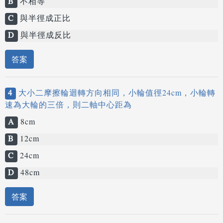
B
不相等
C
與半徑成正比
D
與半徑成反比
答案
4
大小二摩擦輪迴轉方向相同，小輪值徑24cm，小輪轉
速為大輪的三倍，則二軸中心距為
A
8cm
B
12cm
C
24cm
D
48cm
答案