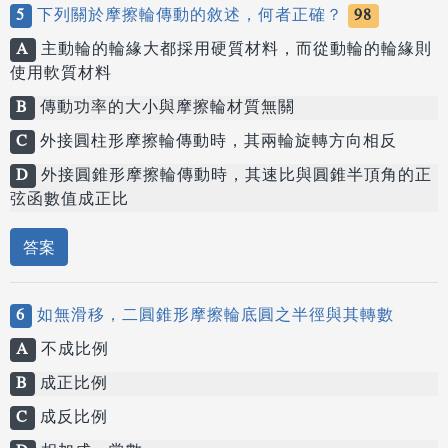
5
下列關於摩擦輪傳動的敘述，何者正確？
98
A
主動輪的輪緣大都採用硬質材料，而從動輪的輪緣則
使用軟質材料
B
傳動功率的大小與摩擦輪材質無關
C
外接圓柱形摩擦輪傳動時，其兩輪旋轉方向相反
D
外接圓錐形摩擦輪傳動時，其速比與圓錐半頂角的正
弦函數值成正比
答案
6
如無滑移，二圓錐形摩擦輪底圓之半徑與其轉數
A
不成比例
B
成正比例
C
成反比例