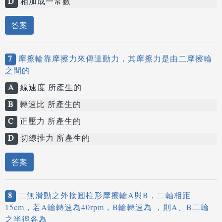
D
相加成一常數
答案
7
摩擦輪靠摩擦力來傳達動力，其摩擦力是由二摩擦輪
之間的
A
線速度 所產生的
B
轉速比 所產生的
C
正壓力 所產生的
D
切線推力 所產生的
答案
8
二無滑動之外接圓柱形摩擦輪A與B，二軸相距
15cm，若A輪轉速為40rpm，B輪轉速為 ，則A、B二輪
之半徑各為