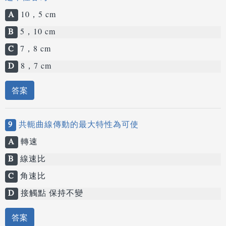
A
10，5 cm
B
5，10 cm
C
7，8 cm
D
8，7 cm
答案
9
共軛曲線傳動的最大特性為可使
A
轉速
B
線速比
C
角速比
D
接觸點 保持不變
答案