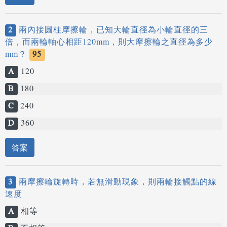
2
兩內接圓柱摩擦輪，已知大輪直徑為小輪直徑的三
倍，而兩輪軸心相距120mm，則大摩擦輪之直徑為多少
mm？
95
A
120
B
180
C
240
D
360
答案
3
兩摩擦輪旋轉時，若無滑動現象，則兩輪接觸點的線
速度
A
相等