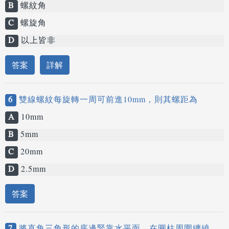
B
螺紋角
C
螺旋角
D
以上皆非
答案
詳解
6
雙線螺紋每旋轉一周可前進10mm，則其螺距為
A
10mm
B
5mm
C
20mm
D
2.5mm
答案