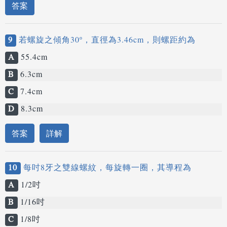
答案
9
若螺旋之傾角30º，直徑為3.46cm，則螺距約為
A
55.4cm
B
6.3cm
C
7.4cm
D
8.3cm
答案
詳解
10
每吋8牙之雙線螺紋，每旋轉一圈，其導程為
A
1/2吋
B
1/16吋
C
1/8吋