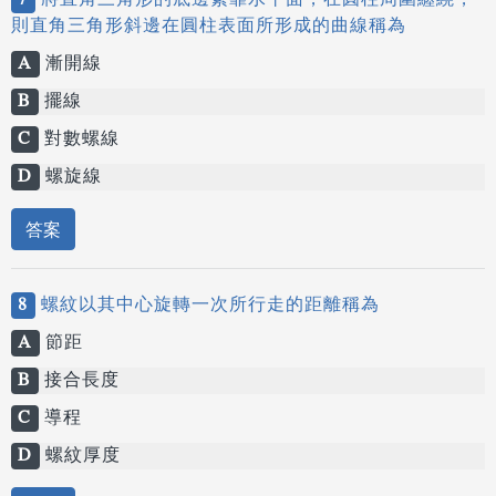
7
將直角三角形的底邊緊靠水平面，在圓柱周圍纏繞，
則直角三角形斜邊在圓柱表面所形成的曲線稱為
A
漸開線
B
擺線
C
對數螺線
D
螺旋線
答案
8
螺紋以其中心旋轉一次所行走的距離稱為
A
節距
B
接合長度
C
導程
D
螺紋厚度