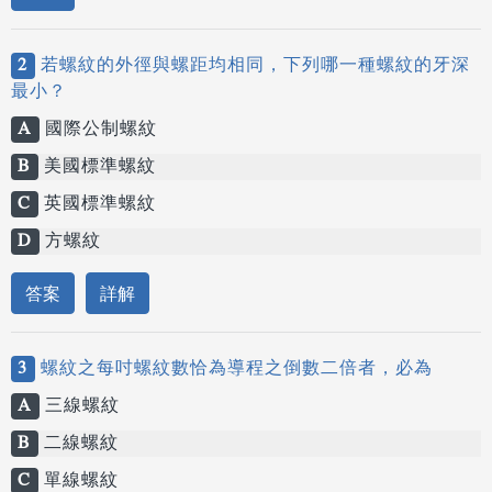
2
若螺紋的外徑與螺距均相同，下列哪一種螺紋的牙深
最小？
A
國際公制螺紋
B
美國標準螺紋
C
英國標準螺紋
D
方螺紋
答案
詳解
3
螺紋之每吋螺紋數恰為導程之倒數二倍者，必為
A
三線螺紋
B
二線螺紋
C
單線螺紋