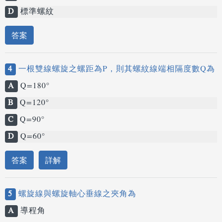
D
標準螺紋
答案
4
一根雙線螺旋之螺距為P，則其螺紋線端相隔度數Q為
A
Q=180°
B
Q=120°
C
Q=90°
D
Q=60°
答案
詳解
5
螺旋線與螺旋軸心垂線之夾角為
A
導程角