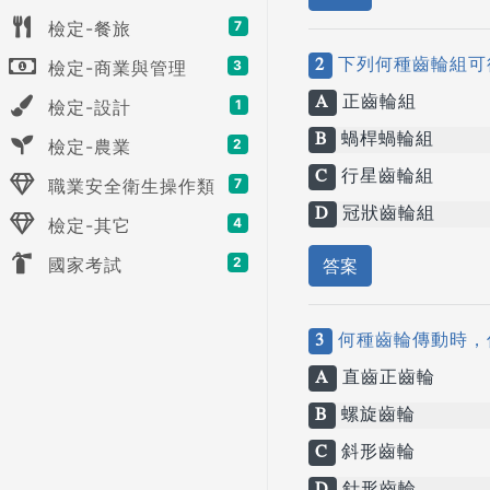
檢定-餐旅
7
2
下列何種齒輪組可
檢定-商業與管理
3
A
正齒輪組
檢定-設計
1
B
蝸桿蝸輪組
檢定-農業
2
C
行星齒輪組
職業安全衛生操作類
7
D
冠狀齒輪組
檢定-其它
4
國家考試
2
答案
3
何種齒輪傳動時，
A
直齒正齒輪
B
螺旋齒輪
C
斜形齒輪