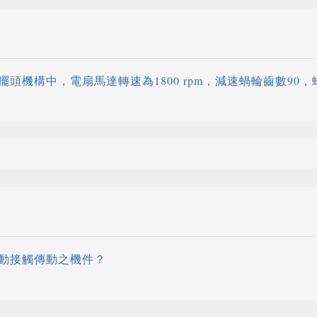
頭機構中，電扇馬達轉速為1800 rpm，減速蝸輪齒數90
動接觸傳動之機件？