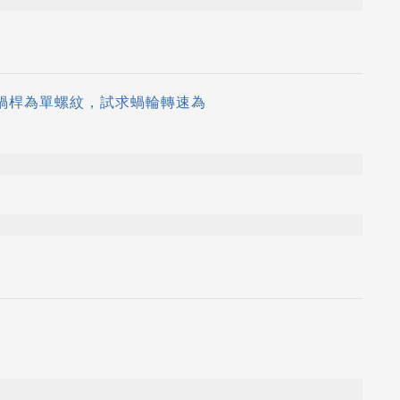
，蝸桿為單螺紋，試求蝸輪轉速為