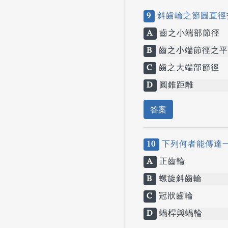
9
斜齒輪之節圓直徑
A
齒之小端部節徑
B
齒之小端節徑之平
C
齒之大端部節徑
D
圓錐距離
答案
10
下列何者能傳達
A
正齒輪
B
螺旋斜齒輪
C
冠狀齒輪
D
蝸桿與蝸輪