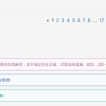
«
1
2
3
4
5
6
7
8
...
17
僅供自我練習，並不保証完全正確。試題如有疏漏、錯誤，請E-m
在那裡!
來)