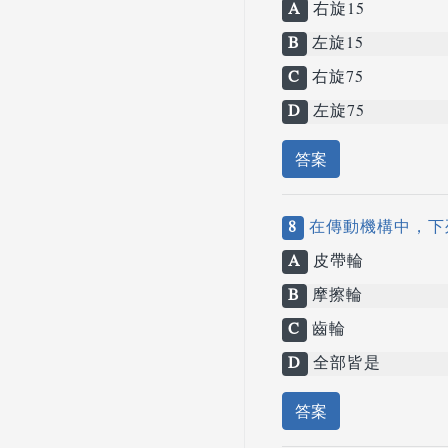
A
右旋15
B
左旋15
C
右旋75
D
左旋75
答案
8
在傳動機構中，下
A
皮帶輪
B
摩擦輪
C
齒輪
D
全部皆是
答案