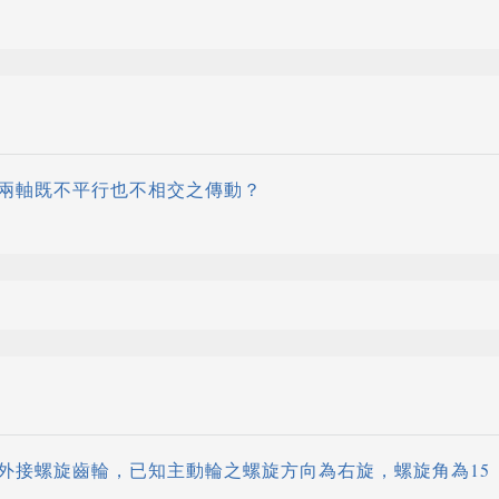
兩軸既不平行也不相交之傳動？
外接螺旋齒輪，已知主動輪之螺旋方向為右旋，螺旋角為15