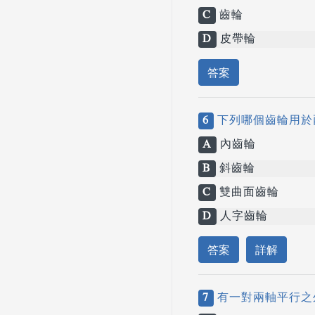
C
齒輪
D
皮帶輪
答案
6
下列哪個齒輪用於
A
內齒輪
B
斜齒輪
C
雙曲面齒輪
D
人字齒輪
答案
詳解
7
有一對兩軸平行之