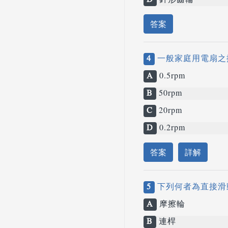
D
針形齒輪
答案
4
一般家庭用電扇之擺
A
0.5rpm
B
50rpm
C
20rpm
D
0.2rpm
答案
詳解
5
下列何者為直接滑
A
摩擦輪
B
連桿