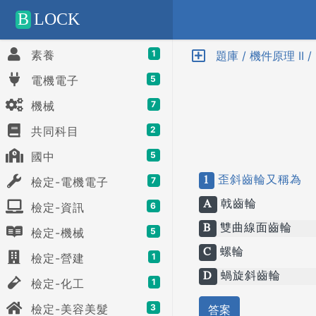
Positive SSL
B
LOCK
素養
1
題庫 / 機件原理 II / 
電機電子
5
機械
7
共同科目
2
國中
5
1
歪斜齒輪又稱為
檢定-電機電子
7
A
戟齒輪
檢定-資訊
6
B
雙曲線面齒輪
檢定-機械
5
C
螺輪
檢定-營建
1
D
蝸旋斜齒輪
檢定-化工
1
檢定-美容美髮
3
答案