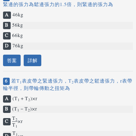
緊邊的張力為鬆邊張力的1.5倍，則緊邊的張力為
A
46kg
B
56kg
C
66kg
D
76kg
答案
詳解
6
若T
表皮帶之緊邊張力，T
表皮帶之鬆邊張力，r表帶
1
2
輪半徑，則帶輪傳動之扭矩為
A
(T
＋T
)×r
1
2
B
(T
－T
)×r
1
2
T
2
C
×r
T
1
T
1