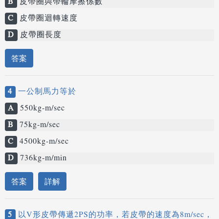
B
皮帶圈與帶輪摩擦係數
C
皮帶圈迴轉速度
D
皮帶圈長度
答案
4
一公制馬力等於
A
550kg-m/sec
B
75kg-m/sec
C
4500kg-m/sec
D
736kg-m/min
答案
詳解
5
以V形皮帶傳遞2PS的功率，若皮帶的速度為8m/sec，