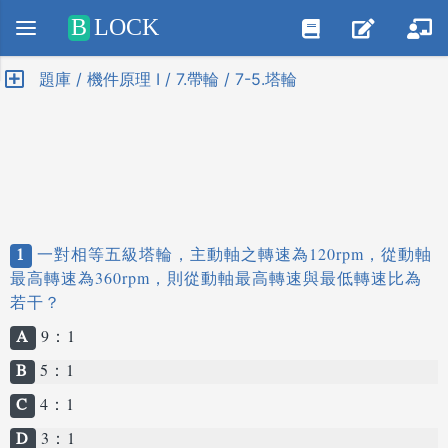
Positive SSL
B
LOCK
題庫 / 機件原理 I / 7.帶輪 / 7-5.塔輪
1
一對相等五級塔輪，主動軸之轉速為120rpm，從動軸
最高轉速為360rpm，則從動軸最高轉速與最低轉速比為
若干？
A
9：1
B
5：1
C
4：1
D
3：1