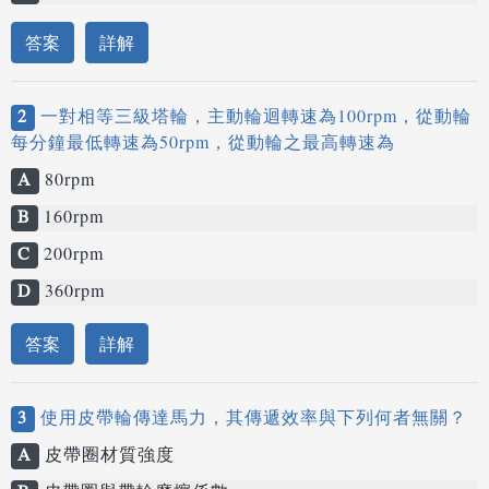
答案
詳解
2
一對相等三級塔輪，主動輪迴轉速為100rpm，從動輪
每分鐘最低轉速為50rpm，從動輪之最高轉速為
A
80rpm
B
160rpm
C
200rpm
D
360rpm
答案
詳解
3
使用皮帶輪傳達馬力，其傳遞效率與下列何者無關？
A
皮帶圈材質強度