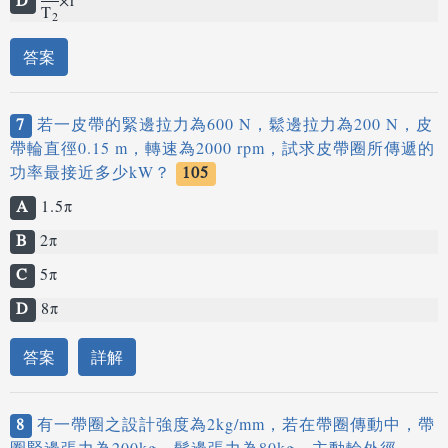
D
×r
T
2
答案
7
若一皮帶的緊邊拉力為600 N，鬆邊拉力為200 N，皮
帶輪直徑0.15 m，轉速為2000 rpm，試求皮帶圈所傳遞的
功率最接近多少kW？
105
A
1.5π
B
2π
C
5π
D
8π
答案
詳解
8
有一帶圈之設計強度為2kg/mm，若在帶圈傳動中，帶