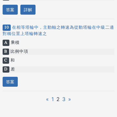
答案
詳解
10
在相等塔輪中，主動軸之轉速為從動塔輪在中級二邊
對稱位置上塔輪轉速之
A
乘積
B
比例中項
C
和
D
差
答案
«
1
2
3
»