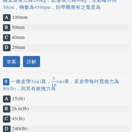
圈緊邊張力為200kg，鬆邊張力為80kg，主動輪外徑
50cm，轉數為450rpm，則帶圈應有之寬度為
A
100mm
B
50mm
C
40mm
D
20mm
答案
詳解
3
9
一條皮帶3(in)寬，
(in)厚，若皮帶每吋寬挽力為
16
80(lb)，則其有效挽力為
A
15(lb)
B
26.6(lb)
C
45(lb)
D
240(lb)