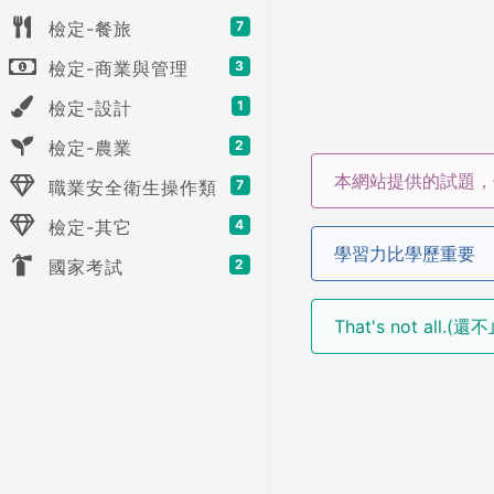
檢定-餐旅
7
檢定-商業與管理
3
檢定-設計
1
檢定-農業
2
本網站提供的試題，
職業安全衛生操作類
7
檢定-其它
4
學習力比學歷重要
國家考試
2
That's not all.