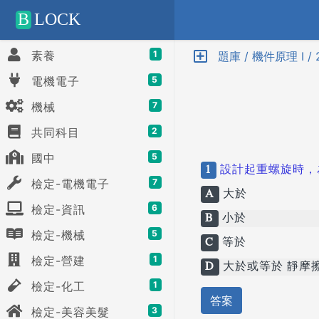
Positive SSL
B
LOCK
素養
1
題庫 / 機件原理 I /
電機電子
5
機械
7
共同科目
2
國中
5
1
設計起重螺旋時，
檢定-電機電子
7
A
大於
檢定-資訊
6
B
小於
檢定-機械
5
C
等於
檢定-營建
1
D
大於或等於 靜摩
檢定-化工
1
答案
檢定-美容美髮
3