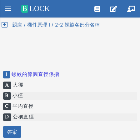
Positive SSL
B
LOCK
題庫 / 機件原理 I / 2-2 螺旋各部分名稱
1
螺紋的節圓直徑係指
A
大徑
B
小徑
C
平均直徑
D
公稱直徑
答案