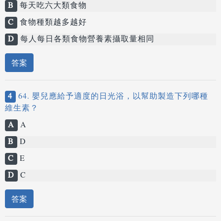
B
每天吃六大類食物
C
食物種類越多越好
D
每人每日各類食物營養素攝取量相同
答案
4
64. 嬰兒應給予適度的日光浴，以幫助製造下列哪種
維生素？
A
A
B
D
C
E
D
C
答案