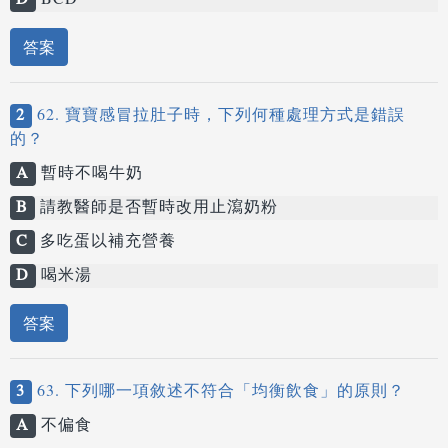
D
BCD
答案
2
62. 寶寶感冒拉肚子時，下列何種處理方式是錯誤
的？
A
暫時不喝牛奶
B
請教醫師是否暫時改用止瀉奶粉
C
多吃蛋以補充營養
D
喝米湯
答案
3
63. 下列哪一項敘述不符合「均衡飲食」的原則？
A
不偏食