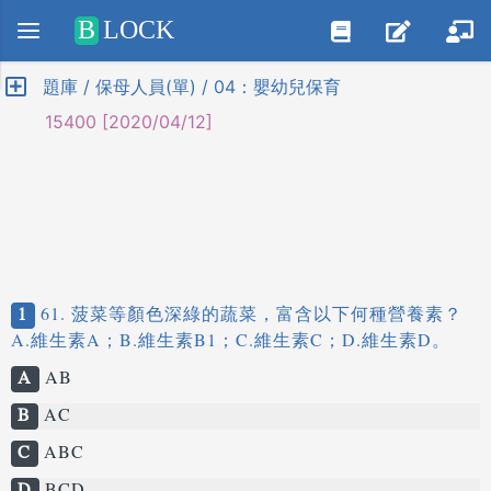
Positive SSL
B
LOCK
題庫 / 保母人員(單) / 04：嬰幼兒保育
15400 [2020/04/12]
1
61. 菠菜等顏色深綠的蔬菜，富含以下何種營養素？
A.維生素A；B.維生素B1；C.維生素C；D.維生素D。
A
AB
B
AC
C
ABC