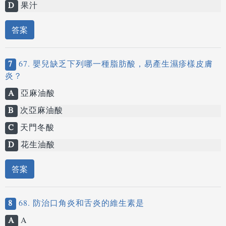
D
果汁
答案
7
67. 嬰兒缺乏下列哪一種脂肪酸，易產生濕疹樣皮膚
炎？
A
亞麻油酸
B
次亞麻油酸
C
天門冬酸
D
花生油酸
答案
8
68. 防治口角炎和舌炎的維生素是
A
A