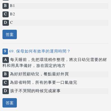
B
B1
C
B2
D
C
答案
9
69. 保母如何有效率的運用時間？
A
每天睡前，先把環境稍作整理，將次日幼兒需要的材
料和用具準備好，放在固定的地方
B
為好好照顧幼兒，餐點最好外買
C
為節省時間，所有的事要一口氣做完
D
孩子不哭鬧的時候完成家事
答案