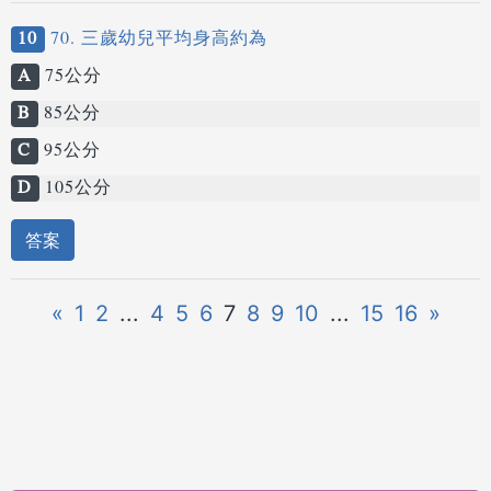
10
70. 三歲幼兒平均身高約為
A
75公分
B
85公分
C
95公分
D
105公分
答案
«
1
2
...
4
5
6
7
8
9
10
...
15
16
»