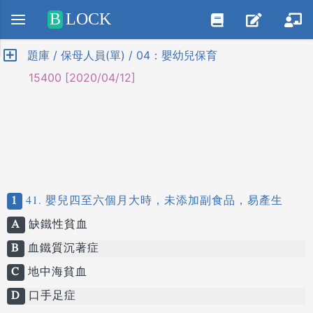
Positive SSL
B
LOCK
題庫 / 保母人員(單) / 04：嬰幼兒保育
15400 [2020/04/12]
1
41. 嬰兒四至六個月大時，未添加副食品，易產生
A
缺鐵性貧血
B
血鐵質沉著症
C
地中海貧血
D
口手足症