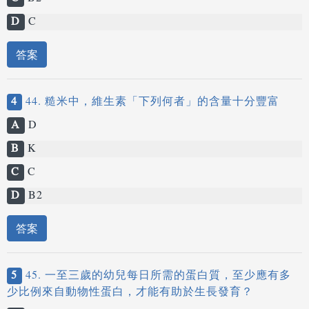
D
C
答案
4
44. 糙米中，維生素「下列何者」的含量十分豐富
A
D
B
K
C
C
D
B2
答案
5
45. 一至三歲的幼兒每日所需的蛋白質，至少應有多
少比例來自動物性蛋白，才能有助於生長發育？