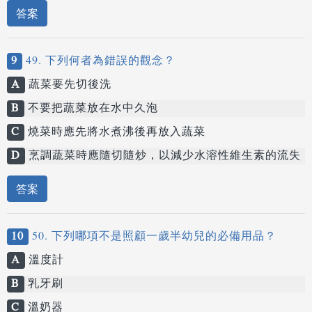
答案
9
49. 下列何者為錯誤的觀念？
A
蔬菜要先切後洗
B
不要把蔬菜放在水中久泡
C
燒菜時應先將水煮沸後再放入蔬菜
D
烹調蔬菜時應隨切隨炒，以減少水溶性維生素的流失
答案
10
50. 下列哪項不是照顧一歲半幼兒的必備用品？
A
溫度計
B
乳牙刷
C
溫奶器