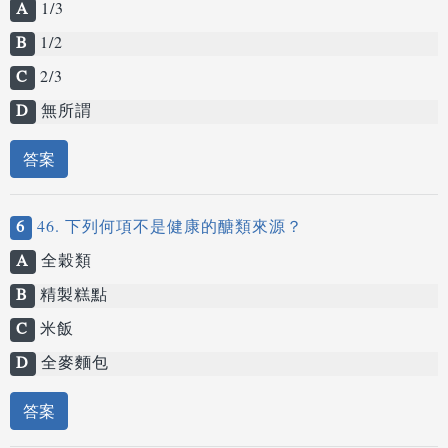
A
1/3
B
1/2
C
2/3
D
無所謂
答案
6
46. 下列何項不是健康的醣類來源？
A
全穀類
B
精製糕點
C
米飯
D
全麥麵包
答案