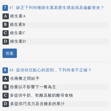
7
47. 缺乏下列何種維生素易產生壞血病及齒齦發炎？
A
維生素A
B
維生素B
C
維生素C
D
維生素D
答案
8
48. 提供幼兒點心的原則，下列何者不正確？
A
在兩餐之間給予
B
份量以不影響下一餐為主
C
多提供牛奶、乾酪及酸奶酪等食物
D
多提供巧克力及含糖多的果汁