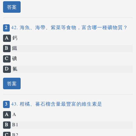
答案
2
42. 海魚、海帶、紫菜等食物，富含哪一種礦物質？
A
鈣
B
鐵
C
碘
D
氟
答案
3
43. 柑橘、蕃石榴含量最豐富的維生素是
A
A
B
B1
C
B2