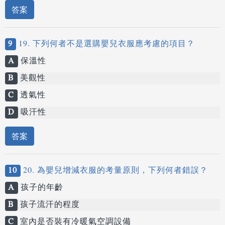
答案
9
19. 下列何者不是選購嬰兒衣服應考慮的項目？
A
保溫性
B
美觀性
C
透氣性
D
吸汗性
答案
10
20. 為嬰兒增減衣服的考量原則，下列何者錯誤？
A
孩子的年齡
B
孩子流汗的程度
C
室內是否裝有冷暖氣空調設備