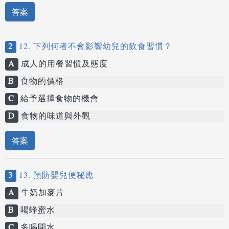
答案
2
12. 下列何者不會影響幼兒的飲食習慣？
A
成人的用餐習慣及態度
B
食物的價格
C
給予選擇食物的機會
D
食物的味道與外觀
答案
3
13. 預防嬰兒便秘應
A
牛奶加麥片
B
喝蜂蜜水
C
多喝開水