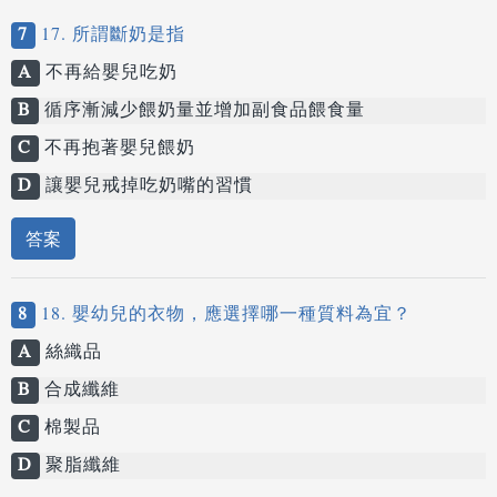
7
17. 所謂斷奶是指
A
不再給嬰兒吃奶
B
循序漸減少餵奶量並增加副食品餵食量
C
不再抱著嬰兒餵奶
D
讓嬰兒戒掉吃奶嘴的習慣
答案
8
18. 嬰幼兒的衣物，應選擇哪一種質料為宜？
A
絲織品
B
合成纖維
C
棉製品
D
聚脂纖維