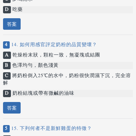
D
吃藥
答案
4
14. 如何用感官評定奶粉的品質變壞？
A
乾燥粉末狀，顆粒一致，無凝塊或結團
B
色澤均勻，顏色淺黃
C
將奶粉倒入25℃的水中，奶粉很快潤濕下沉，完全溶
解
D
奶粉結塊或帶有微鹹的油味
答案
5
15. 下列何者不是新鮮雞蛋的特徵？