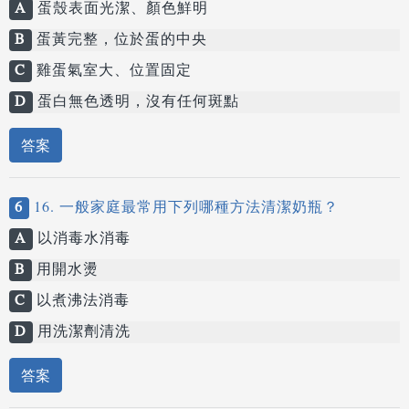
A
蛋殼表面光潔、顏色鮮明
B
蛋黃完整，位於蛋的中央
C
雞蛋氣室大、位置固定
D
蛋白無色透明，沒有任何斑點
答案
6
16. 一般家庭最常用下列哪種方法清潔奶瓶？
A
以消毒水消毒
B
用開水燙
C
以煮沸法消毒
D
用洗潔劑清洗
答案