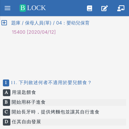
Positive SSL
B
LOCK
題庫 / 保母人員(單) / 04：嬰幼兒保育
15400 [2020/04/12]
1
11. 下列敘述何者不適用於嬰兒餵食？
A
用湯匙餵食
B
開始用杯子進食
C
開始長牙時，提供烤麵包並讓其自行進食
D
任其自由發展