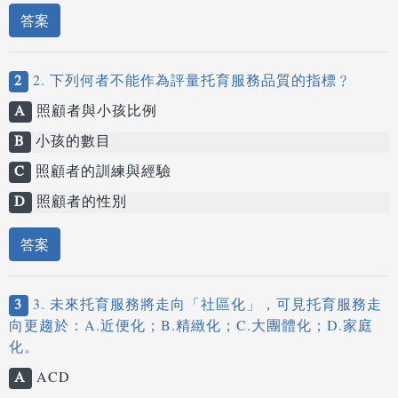
答案
2
2. 下列何者不能作為評量托育服務品質的指標﹖
A
照顧者與小孩比例
B
小孩的數目
C
照顧者的訓練與經驗
D
照顧者的性別
答案
3
3. 未來托育服務將走向「社區化」，可見托育服務走
向更趨於：A.近便化；B.精緻化；C.大團體化；D.家庭
化。
A
ACD