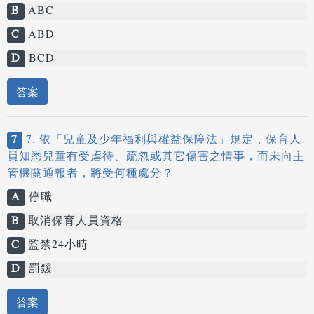
B
ABC
C
ABD
D
BCD
答案
7
7. 依「兒童及少年福利與權益保障法」規定，保育人
員知悉兒童有受虐待、疏忽或其它傷害之情事，而未向主
管機關通報者，將受何種處分？
A
停職
B
取消保育人員資格
C
監禁24小時
D
罰鍰
答案