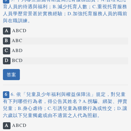
5
5. 下列哪些措施有助提高托育服務品質﹖A.合理化托
育人員的待遇與福利；B.減少托育人數；C.重視托育服務
人員學歷背景甚於實務經驗；D.加強托育服務人員的職前
與在職訓練。
A
ABCD
B
ABC
C
ABD
D
BCD
答案
6
6. 依「兒童及少年福利與權益保障法」規定，對兒童
有下列哪些行為者，得公告其姓名？A.拐騙、綁架、押賣
兒童；B.身心虐待；C.引誘兒童為猥褻行為或性交；D.讓
六歲以下兒童獨處或由不適當之人代為照顧。
A
ABCD