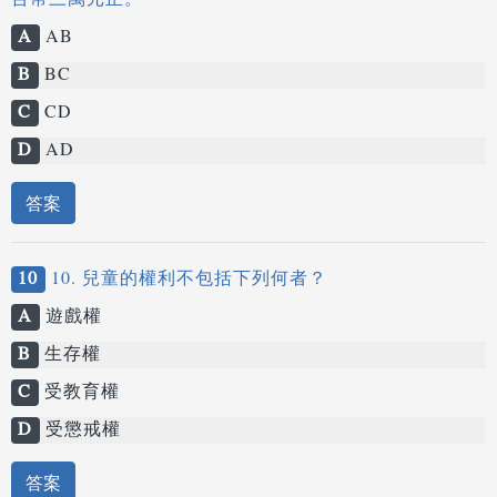
台幣三萬元正。
A
AB
B
BC
C
CD
D
AD
答案
10
10. 兒童的權利不包括下列何者？
A
遊戲權
B
生存權
C
受教育權
D
受懲戒權
答案