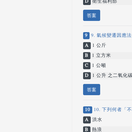
D
衛生福利部
答案
9
9. 氣候變遷因應
A
1 公斤
B
1 立方米
C
1 公噸
D
1 公升 之二氧化
答案
10
10. 下列何者
A
洪水
B
熱浪