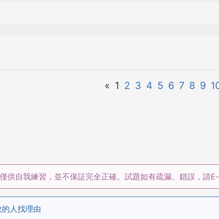
«
1
2
3
4
5
6
7
8
9
1
僅供自我練習，並不保証完全正確。試題如有疏漏、錯誤，請E-m
敗的人找理由