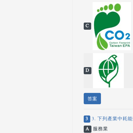
C
D
答案
3
3. 下列產業中耗
A
服務業