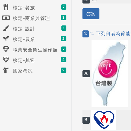
D
22
檢定-餐旅
7
答案
檢定-商業與管理
3
檢定-設計
1
2
2. 下列何者為節
檢定-農業
2
職業安全衛生操作類
7
檢定-其它
4
國家考試
2
A
B