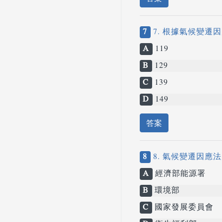
7
7. 根據氣候變遷
A
119
B
129
C
139
D
149
答案
8
8. 氣候變遷因應
A
經濟部能源署
B
環境部
C
國家發展委員會