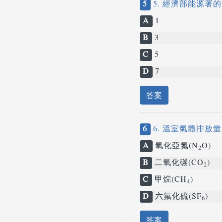
5
5. 經濟部能源署
A
1
B
3
C
5
D
7
答案
6
6. 溫室氣體排
A
氧化亞氮(N
O)
2
B
二氧化碳(CO
)
2
C
甲烷(CH
)
4
D
六氟化硫(SF
)
6
答案