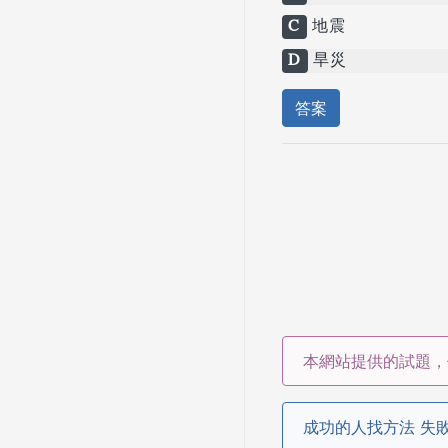
C
地震
D
旱災
答案
本網站提供的試題，
成功的人找方法 失