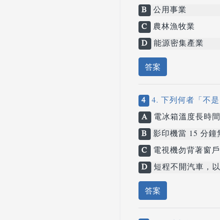
B
公用事業
C
農林漁牧業
D
能源密集產業
答案
4
4. 下列何者「不
A
電冰箱溫度長時間
B
影印機當 15 分
C
電視機勿背著窗戶
D
短程不開汽車，以
答案