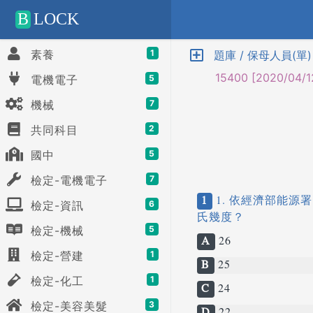
Positive SSL
B
LOCK
素養
1
題庫 / 保母人員(單) 
15400 [2020/04/1
電機電子
5
機械
7
共同科目
2
國中
5
檢定-電機電子
7
1
1. 依經濟部能
檢定-資訊
6
氏幾度？
檢定-機械
5
A
26
檢定-營建
1
B
25
檢定-化工
1
C
24
檢定-美容美髮
3