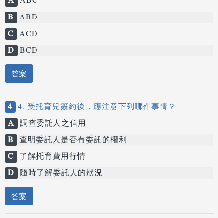
A
ABC
B
ABD
C
ACD
D
BCD
答案
4
4. 受托育兒簽約後，應注意下列哪件事情？
A
調查委託人之信用
B
查明委託人是否有委託的權利
C
了解托育費用行情
D
隨時了解委託人的狀況
答案