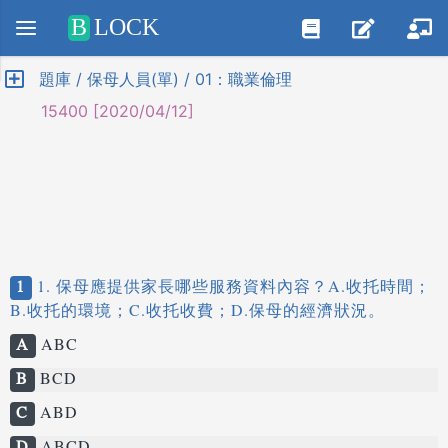
Positive SSL
B
LOCK
題庫 / 保母人員(單) / 01：職業倫理
15400 [2020/04/12]
1
1. 保母應提供家長哪些服務資料內容？A.收托時間；
B.收托的環境；C.收托收費；D.保母的經濟狀況。
A
ABC
B
BCD
C
ABD