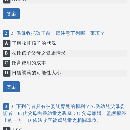
D
ABCD
答案
2
2. 保母收托孩子前，應注意下列哪一事項？
A
了解收托孩子的狀況
B
收托孩子父母之健康情形
C
托育費用的成本
D
日後調薪的可能性大小
答案
3
3. 下列何者具有被委託育兒的權利？A.受幼兒父母委
託者；B.代父母撫養幼童之親屬；C.父母離婚，監護權停
止的一方；D.依法收容被虐兒童之相關單位。