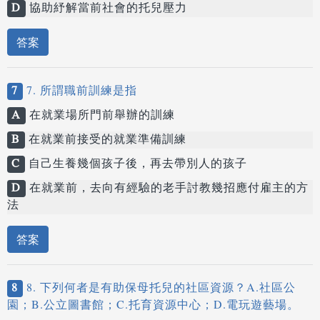
D
協助紓解當前社會的托兒壓力
答案
7
7. 所謂職前訓練是指
A
在就業場所門前舉辦的訓練
B
在就業前接受的就業準備訓練
C
自己生養幾個孩子後，再去帶別人的孩子
D
在就業前，去向有經驗的老手討教幾招應付雇主的方
法
答案
8
8. 下列何者是有助保母托兒的社區資源？A.社區公
園；B.公立圖書館；C.托育資源中心；D.電玩遊藝場。