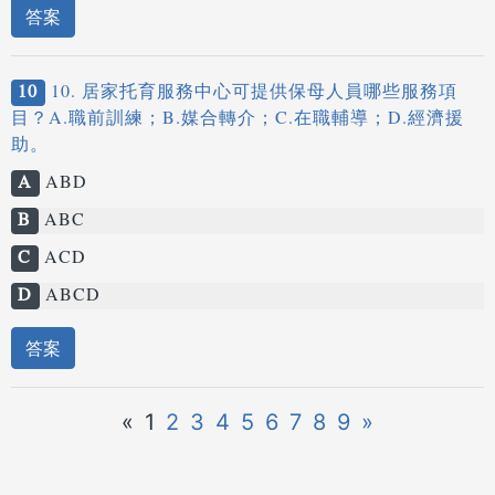
答案
10
10. 居家托育服務中心可提供保母人員哪些服務項
目？A.職前訓練；B.媒合轉介；C.在職輔導；D.經濟援
助。
A
ABD
B
ABC
C
ACD
D
ABCD
答案
«
1
2
3
4
5
6
7
8
9
»