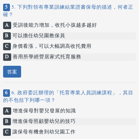
5
5. 下列對領有專業訓練結業證書保母的描述，何者正
確？
A
受訓後能力增加，收托小孩越多越好
B
可以擔任幼兒園教保員
C
身價看漲，可以大幅調高收托費用
D
善用所學經營居家式托育服務
答案
6
6. 政府委託辦理的「托育專業人員訓練課程」，其目
的不包括下列哪一項？
A
增進保母對嬰兒發展的知識
B
增進保母照顧嬰幼兒的技巧
C
讓保母有機會到幼兒園工作