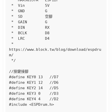
 *  Vin         5V  

 *  GND         G

 *  SD          空腳

 *  GAIN        G 

 *  DIN         RX

 *  BCLK        D8

 *  LRC         D4

 *  
https://www.block.tw/blog/download/espdru
m/

 */

//按鍵接腳

#define KEY0 13   //D7

#define KEY1 12   //D6

#define KEY2 14   //D5

#define KEY3 0    //D3

#define KEY4 4    //D2

#include <ESPDrum.h>
