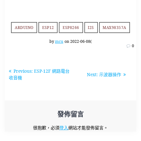
ARDUINO
ESP12
ESP8266
I2S
MAX98357A
by
mcu
on 2022-06-08(
0
文
Previous
Previous:
ESP-12F 網路電台
Next
Next:
示波器操作
章
post:
收音機
post:
導
覽
發佈留言
很抱歉，必須
登入
網站才能發佈留言。