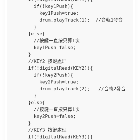
        if(!key1Push){

          key1Push=true;

          drum.playTrack(1);  //音軌1發音    

        }  

      }else{

        //按鍵一直按只算1次

        key1Push=false;  

      }

      //KEY2 按鍵處理

      if(!digitalRead(KEY2)){

        if(!key2Push){

          key2Push=true;

          drum.playTrack(2);   //音軌2發音           

        }  

      }else{

        //按鍵一直按只算1次

        key2Push=false;  

      }

      //KEY3 按鍵處理

      if(!digitalRead(KEY3)){
