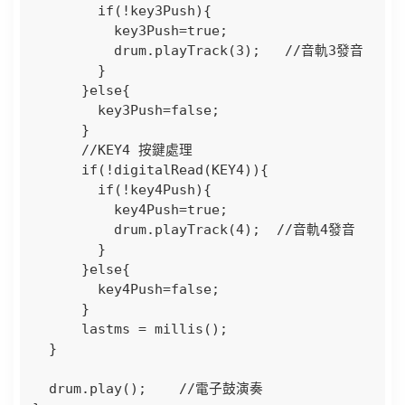
        if(!key3Push){

          key3Push=true;

          drum.playTrack(3);   //音軌3發音            

        }  

      }else{

        key3Push=false;  

      }      

      //KEY4 按鍵處理

      if(!digitalRead(KEY4)){

        if(!key4Push){

          key4Push=true;

          drum.playTrack(4);  //音軌4發音              

        }  

      }else{

        key4Push=false;  

      }            

      lastms = millis();

  }  

  drum.play();    //電子鼓演奏
