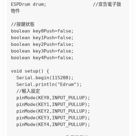
ESPDrum drum;                 //宣告電子鼓
物件

//按鍵狀態

boolean key0Push=false;

boolean key1Push=false;

boolean key2Push=false;

boolean key3Push=false;

boolean key4Push=false;

void setup() {

  Serial.begin(115200);

  Serial.println("Edrum");

  //輸入設定

  pinMode(KEY0,INPUT_PULLUP);

  pinMode(KEY1,INPUT_PULLUP);

  pinMode(KEY2,INPUT_PULLUP);

  pinMode(KEY3,INPUT_PULLUP);

  pinMode(KEY4,INPUT_PULLUP);
