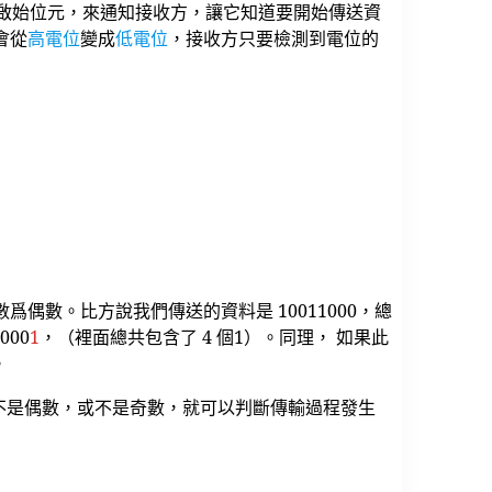
一個啟始位元，來通知接收方，讓它知道要開始傳送資
會從
高電位
變成
低電位
，接收方只要檢測到電位的
數爲偶數。比方說我們傳送的資料是 10011000，總
000
1
，（裡面總共包含了 4 個1）。同理， 如果此
。
個數不是偶數，或不是奇數，就可以判斷傳輸過程發生