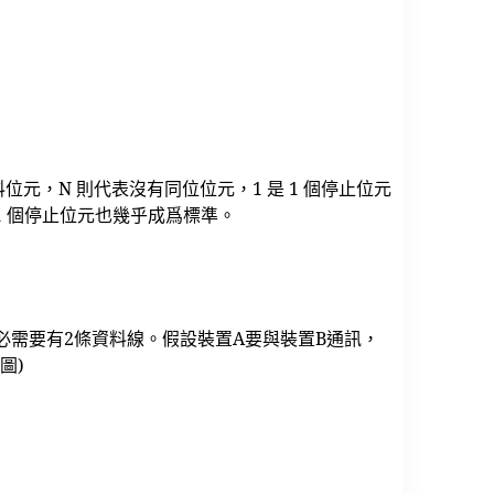
個資料位元，N 則代表沒有同位位元，1 是 1 個停止位元
1 個停止位元也幾乎成爲標準。
需要有2條資料線。假設裝置A要與裝置B通訊，
圖)