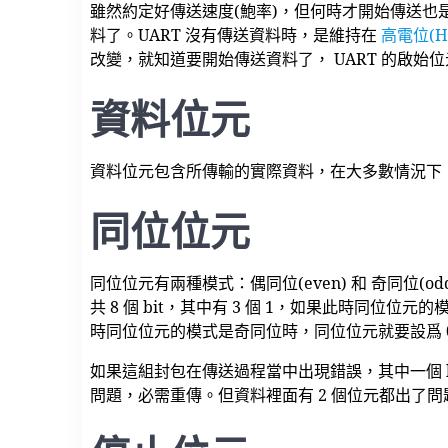
雖然約定好傳送速度(鮑率)，但何時才開始傳送也是
料了。UART 沒有傳送資料時，是維持在
高電位(Hi
改變，就知道要開始傳送資料了， UART 的啟始位元固
資料位元
資料位元包含所傳輸的實際資料，在大多數情況下
同位位元
同位位元有兩種模式：偶同位(even) 和 奇同位(
共 8 個 bit，其中有 3 個 1，如果此時同位位
時同位位元的模式是奇同位時，同位位元就要設爲 0，
如果這組封包在傳送過程當中出現錯誤，其中一個 b
問題，必需重傳。但資料裡面有 2 個位元都出了