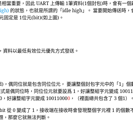
相當重要，因此 UART 上傳輸 1筆資料(1個封包)時，會有
gh)
的狀態，也就是所謂的「idle high」。 當要開始傳送時，
定是 1位元(bit)(如上圖)。
，資料以最低有效位元優先方式發送。
odd)，偶同位就是包含同位位元， 要讓整個封包字元中的「1」個
元的模式是偶同位時，同位位元就要設爲 1，好讓整組字元變成 10011
好讓整組字元變成 10011000
0
，（裡面總共包含了 3 個1）
it 從 0 變成了 1，接收端在接收時會發現整個字元裡 1 的
問題，那麼它就無法判斷。