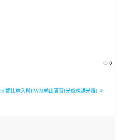
0
uino 類比輸入與PWM輸出實習(光感應調光燈)