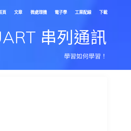
首頁
文章
微處理機
電子學
工業配線
下載
UART 串列通訊
學習如何學習！