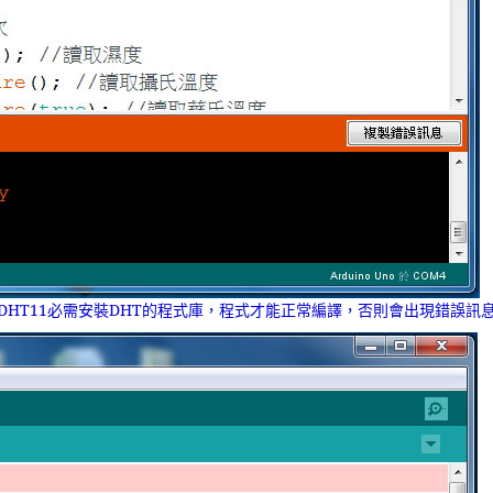
DHT11必需安裝DHT的程式庫，程式才能正常編譯，否則會出現錯誤訊