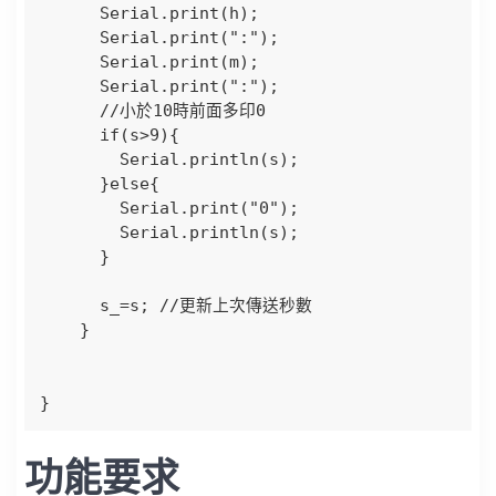
      Serial.print(h);

      Serial.print(":");

      Serial.print(m);

      Serial.print(":");

      //小於10時前面多印0

      if(s>9){

        Serial.println(s);

      }else{

        Serial.print("0");

        Serial.println(s);  

      }

      s_=s; //更新上次傳送秒數

    }

}
功能要求