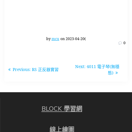
by
mcu
on 2023-04-20(
0
文
Next
Next:
4011 電子琴(無穩
Previous
Previous:
RS 正反器實習
章
post:
態)
post:
導
覽
BLOCK 學習網
線上繪圖