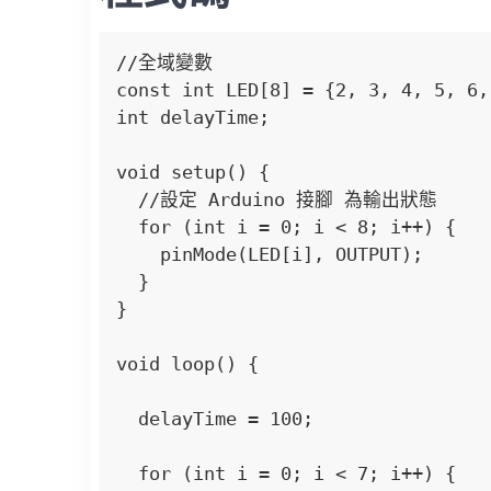
//全域變數

const int LED[8] = {2, 3, 4, 5, 6,
int delayTime;

void setup() {

  //設定 Arduino 接腳 為輸出狀態

  for (int i = 0; i < 8; i++) {

    pinMode(LED[i], OUTPUT);

  }

}

void loop() {

  delayTime = 100;  

  for (int i = 0; i < 7; i++) {
