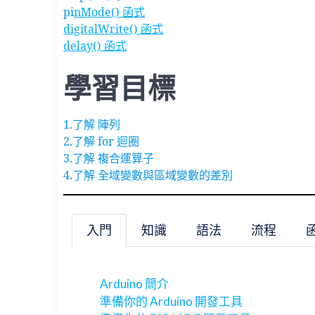
pi
nMode() 函式
digitalWrite() 函式
delay() 函式
學習目標
1.了解 陣列
2.了解 for 迴圈
3.了解 複合運算子
4.了解 全域變數與區域變數的差別
入門
知識
語法
流程
Arduino 簡介
準備你的 Arduino 開發工具