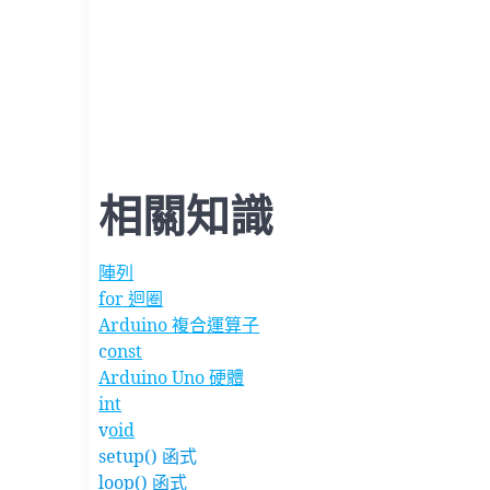
相關知識
陣列
for 迴圈
Arduino 複合運算子
c
onst
Arduino Uno 硬體
int
v
oid
setup() 函式
loop() 函式