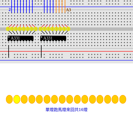
單燈跑馬燈來回共16燈