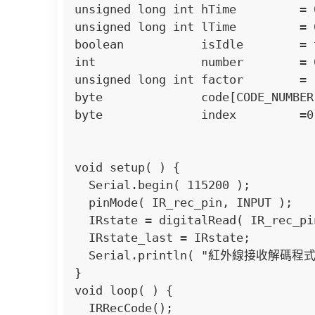
unsigned long int hTime         
unsigned long int lTime         
boolean           isIdle       
int               number        
unsigned long int factor        =
byte              code[CODE_NUMB
byte              index         =
void setup( ) {

  Serial.begin( 115200 );

  pinMode( IR_rec_pin, INPUT );        // 設定針腳 I/O 模式

  IRstate = digitalRead( IR_rec_pin ); // 取得腳位元狀態初始值

  IRstate_last = IRstate;

  Serial.println( "紅外線接收解碼程式" );

}

void loop( ) {

  IRRecCode();  
