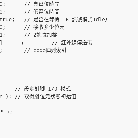
= 0;      // 高電位時間

= 0;      // 低電位時間

 = true;   // 是否在等待 IR 訊號模式Idle）

= 0;      // 接收多少位元

 1;      // 2進位加權

ER]      ;         // 紅外線傳送碼

0;       // code陣列索引
