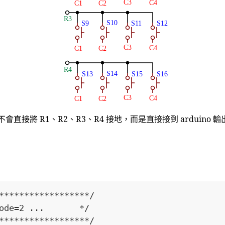
將 R1、R2、R3、R4 接地，而是直接接到 arduino 輸出接
******************/

=2 ...       */

******************/
