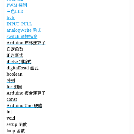
PWM 控制
三色LED
byte
INPUT_PULL
analogWrite 函式
switch 選擇指令
Arduino 布林運算子
自定函數
if 判斷式
if else 判斷式
digitalRead 函式
boolean
陣列
for 迴圈
Arduino 複合運算子
const
Arduino Uno 硬體
int
void
setup 函數
loop 函數