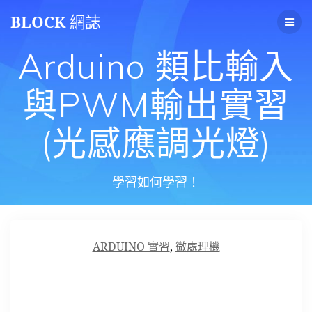
Skip
BLOCK
網誌
to
content
Arduino 類比輸入
與PWM輸出實習
(光感應調光燈)
學習如何學習！
ARDUINO 實習
,
微處理機