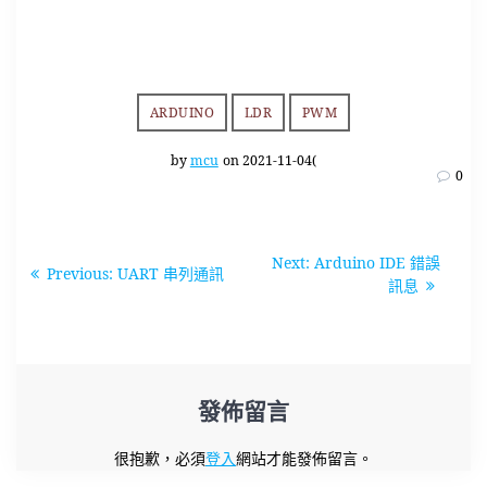
ARDUINO
LDR
PWM
by
mcu
on 2021-11-04(
0
文
Next
Next:
Arduino IDE 錯誤
Previous
Previous:
UART 串列通訊
章
post:
訊息
post:
導
覽
發佈留言
很抱歉，必須
登入
網站才能發佈留言。