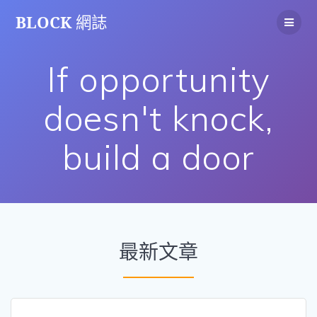
Skip
BLOCK
網誌
to
content
If opportunity
doesn't knock,
build a door
最新文章