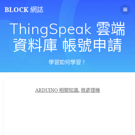
Skip
BLOCK
網誌
to
content
ThingSpeak 雲端
資料庫 帳號申請
學習如何學習！
ARDUINO 相關知識
,
微處理機