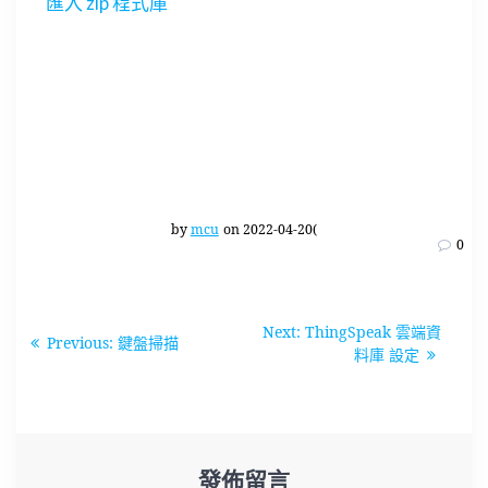
匯入 zip 程式庫
by
mcu
on 2022-04-20(
0
文
Next
Next:
ThingSpeak 雲端資
Previous
Previous:
鍵盤掃描
章
post:
料庫 設定
post:
導
覽
發佈留言