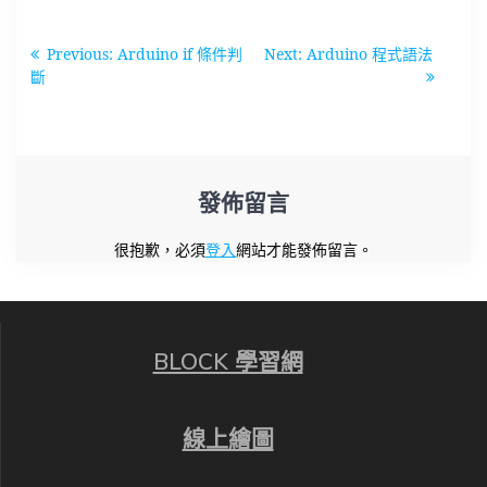
文
Previous
Next
Previous:
Arduino if 條件判
Next:
Arduino 程式語法
章
post:
post:
斷
導
覽
發佈留言
很抱歉，必須
登入
網站才能發佈留言。
BLOCK 學習網
線上繪圖