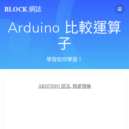
Skip
BLOCK
網誌
to
content
Arduino 比較運算
子
學習如何學習！
ARDUINO 語法
,
微處理機