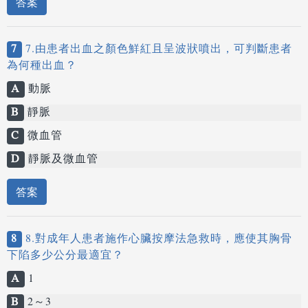
答案
7
7.由患者出血之顏色鮮紅且呈波狀噴出，可判斷患者
為何種出血？
A
動脈
B
靜脈
C
微血管
D
靜脈及微血管
答案
8
8.對成年人患者施作心臟按摩法急救時，應使其胸骨
下陷多少公分最適宜？
A
1
B
2～3