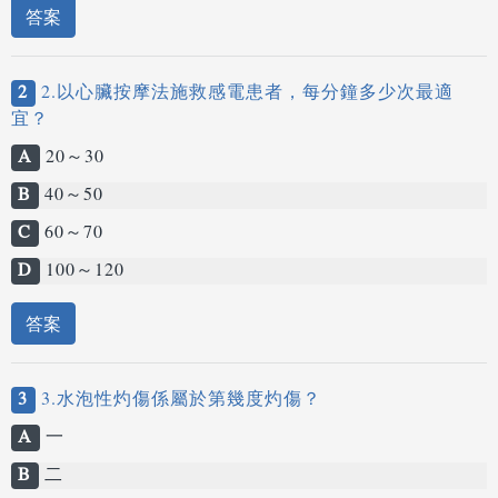
答案
2
2.以心臟按摩法施救感電患者，每分鐘多少次最適
宜？
A
20～30
B
40～50
C
60～70
D
100～120
答案
3
3.水泡性灼傷係屬於第幾度灼傷？
A
一
B
二