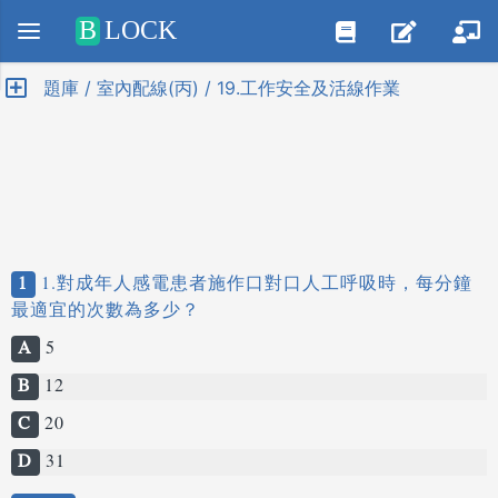
Positive SSL
B
LOCK
題庫 / 室內配線(丙) / 19.工作安全及活線作業
1
1.對成年人感電患者施作口對口人工呼吸時，每分鐘
最適宜的次數為多少？
A
5
B
12
C
20
D
31