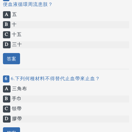
便血液循環周流患肢？
A
五
B
十
C
十五
D
三十
答案
6
6.下列何種材料不得替代止血帶來止血？
A
三角布
B
手巾
C
領帶
D
膠帶