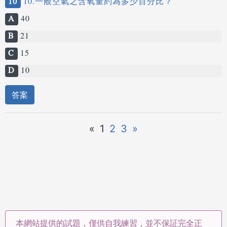
10
10.一般空氣之含氧量約為多少百分比？
A
40
B
21
C
15
D
10
答案
«
1
2
3
»
本網站提供的試題，僅供自我練習，並不保証完全正