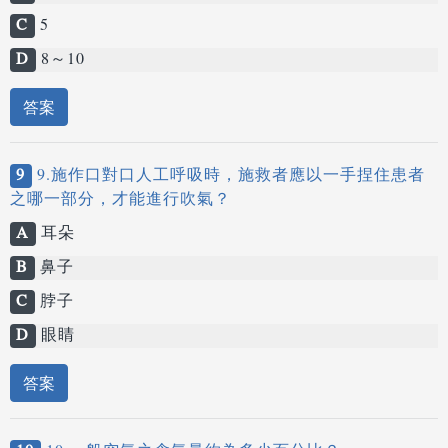
C
5
D
8～10
答案
9
9.施作口對口人工呼吸時，施救者應以一手捏住患者
之哪一部分，才能進行吹氣？
A
耳朵
B
鼻子
C
脖子
D
眼睛
答案