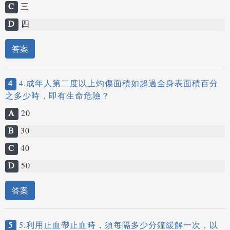
C
三
D
四
答案
4
4.成年人第二度以上灼傷面積如超過全身表面積百分
之多少時，即有生命危險？
A
20
B
30
C
40
D
50
答案
5
5.利用止血帶止血時，須每隔多少分鐘緩解一次，以