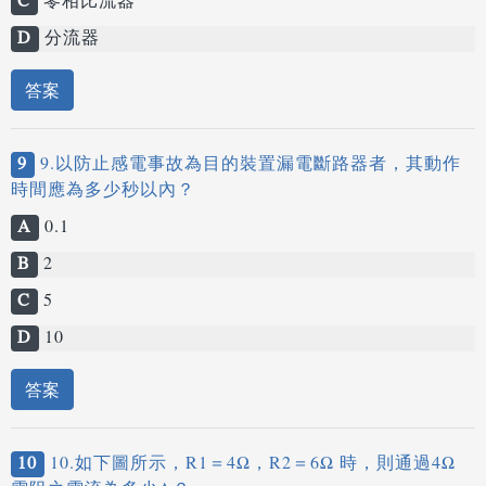
C
零相比流器
D
分流器
答案
9
9.以防止感電事故為目的裝置漏電斷路器者，其動作
時間應為多少秒以內？
A
0.1
B
2
C
5
D
10
答案
10
10.如下圖所示，R1＝4Ω，R2＝6Ω 時，則通過4Ω