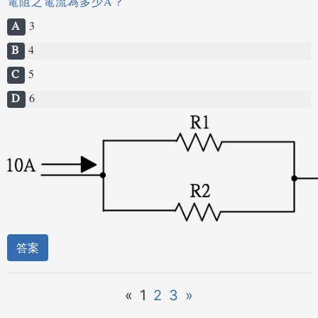
電阻之電流為多少A？
A
3
B
4
C
5
D
6
答案
«
1
2
3
»