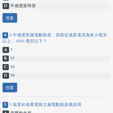
D
中感度延時形
答案
4
4.中感度形漏電斷路器，其額定感度電流為多少毫安
以上，1000 毫安以下？
A
3
B
15
C
30
D
50
答案
5
5.裝置於低壓電路之漏電斷路器應採用