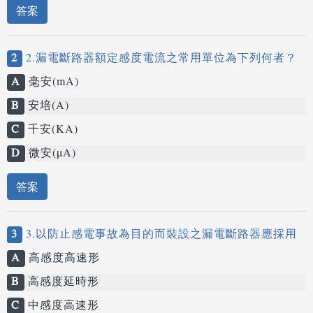
答案
2
2.漏電斷路器額定感度電流之常用單位為下列何者？
A
毫安(mA)
B
安培(A)
C
千安(KA)
D
微安(μA)
答案
3
3.以防止感電事故為目的而裝設之漏電斷路器應採用
A
高感度高速形
B
高感度延時形
C
中感度高速形