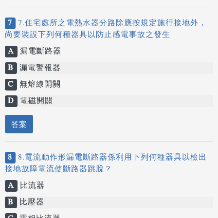
7
7.住宅處所之電熱水器分路除應按規定施行接地外，
尚要裝設下列何種器具以防止感電事故之發生
A
漏電斷路器
B
漏電警報器
C
無熔線開關
D
電磁開關
答案
8
8.電流動作形漏電斷路器係利用下列何種器具以檢出
接地故障電流使斷路器跳脫？
A
比流器
B
比壓器