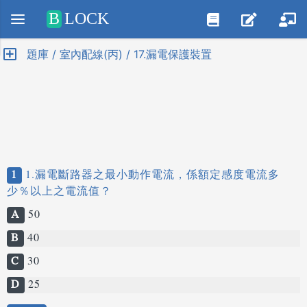
Positive SSL
B
LOCK
題庫 / 室內配線(丙) / 17.漏電保護裝置
1
1.漏電斷路器之最小動作電流，係額定感度電流多
少％以上之電流值？
A
50
B
40
C
30
D
25