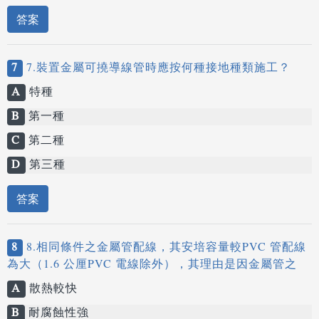
答案
7
7.裝置金屬可撓導線管時應按何種接地種類施工？
A
特種
B
第一種
C
第二種
D
第三種
答案
8
8.相同條件之金屬管配線，其安培容量較PVC 管配線
為大（1.6 公厘PVC 電線除外），其理由是因金屬管之
A
散熱較快
B
耐腐蝕性強