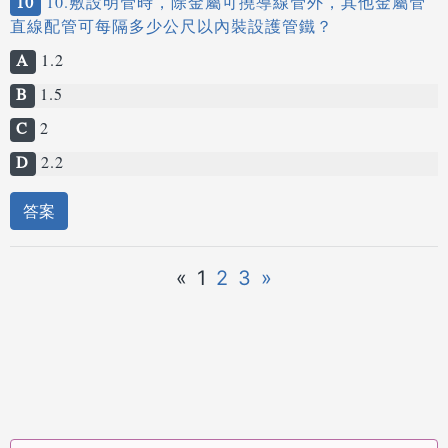
10
10.敷設明管時，除金屬可撓導線管外，其他金屬管
直線配管可每隔多少公尺以內裝設護管鐵？
A
1.2
B
1.5
C
2
D
2.2
答案
«
1
2
3
»