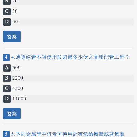
B
20
C
30
D
50
答案
4
4.薄導線管不得使用於超過多少伏之高壓配管工程？
A
600
B
2200
C
3300
D
11000
答案
5
5.下列金屬管中何者可使用於有危險氣體或蒸氣處