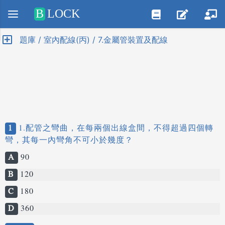
Positive SSL
B
LOCK
題庫 / 室內配線(丙) / 7.金屬管裝置及配線
1
1.配管之彎曲，在每兩個出線盒間，不得超過四個轉
彎，其每一內彎角不可小於幾度？
A
90
B
120
C
180
D
360