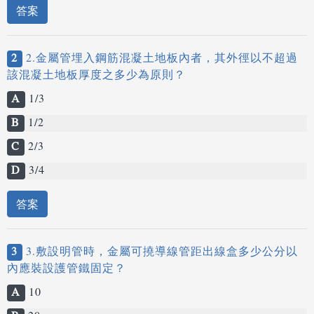
答案
2
2.金屬管埋入鋼筋混凝土地板內者，其外徑以不超過
該混凝土地板厚度之多少為原則？
A
1/3
B
1/2
C
2/3
D
3/4
答案
3
3.敷設明管時，金屬可撓導線管距出線盒多少公分以
內應裝設護管鐵固定？
A
10