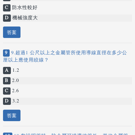
C
防水性較好
D
機械強度大
答案
9
9.超過1 公尺以上之金屬管所使用導線直徑在多少公
厘以上應使用絞線？
A
1.2
B
2.0
C
2.6
D
3.2
答案