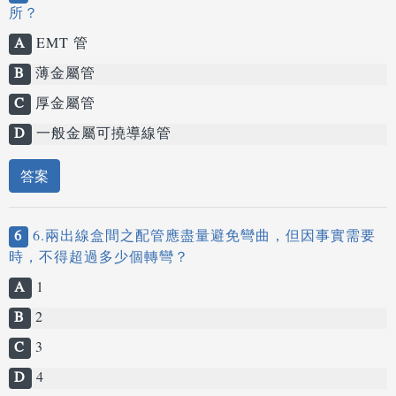
所？
A
EMT 管
B
薄金屬管
C
厚金屬管
D
一般金屬可撓導線管
答案
6
6.兩出線盒間之配管應盡量避免彎曲，但因事實需要
時，不得超過多少個轉彎？
A
1
B
2
C
3
D
4