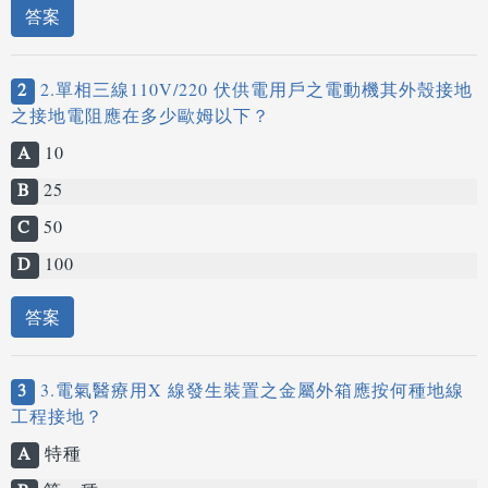
答案
2
2.單相三線110V/220 伏供電用戶之電動機其外殼接地
之接地電阻應在多少歐姆以下？
A
10
B
25
C
50
D
100
答案
3
3.電氣醫療用X 線發生裝置之金屬外箱應按何種地線
工程接地？
A
特種