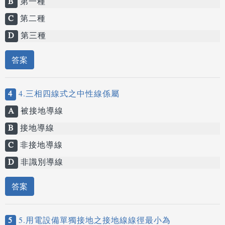
B
第一種
C
第二種
D
第三種
答案
4
4.三相四線式之中性線係屬
A
被接地導線
B
接地導線
C
非接地導線
D
非識別導線
答案
5
5.用電設備單獨接地之接地線線徑最小為