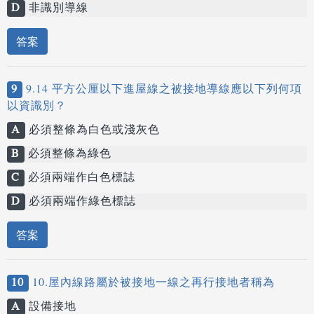
D
非識別導線
答案
9
9.14 平方公厘以下進屋線之被接地導線應以下列何項
以資識別？
A
必須整條為白色或淺灰色
B
必須整條為綠色
C
必須兩端作白色標誌
D
必須兩端作綠色標誌
答案
10
10.屋內線路屬於被接地一線之再行接地者稱為
A
設備接地