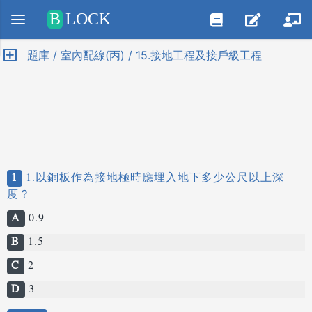
Positive SSL
B
LOCK
題庫 / 室內配線(丙) / 15.接地工程及接戶級工程
1
1.以銅板作為接地極時應埋入地下多少公尺以上深
度？
A
0.9
B
1.5
C
2
D
3