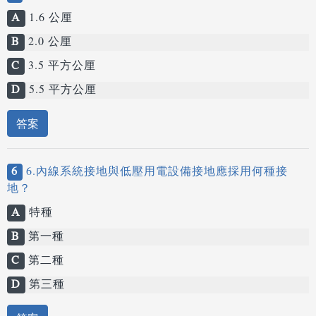
A
1.6 公厘
B
2.0 公厘
C
3.5 平方公厘
D
5.5 平方公厘
答案
6
6.內線系統接地與低壓用電設備接地應採用何種接
地？
A
特種
B
第一種
C
第二種
D
第三種