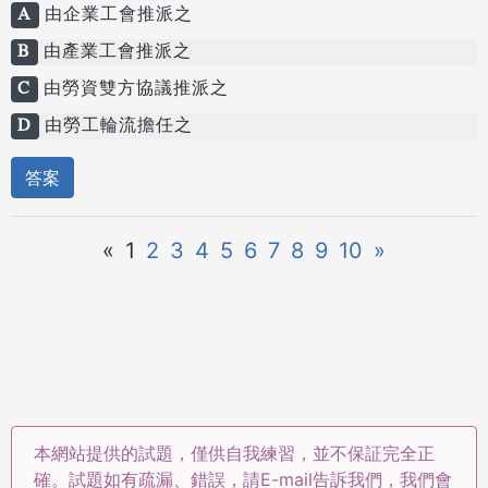
A
由企業工會推派之
B
由產業工會推派之
C
由勞資雙方協議推派之
D
由勞工輪流擔任之
答案
«
1
2
3
4
5
6
7
8
9
10
»
本網站提供的試題，僅供自我練習，並不保証完全正
確。試題如有疏漏、錯誤，請E-mail告訴我們，我們會