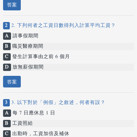
答案
2
2. 下列何者之工資日數得列入計算平均工資？
A
請事假期間
B
職災醫療期間
C
發生計算事由之前 6 個月
D
放無薪假期間
答案
3
3. 以下對於「例假」之敘述，何者有誤？
A
每 7 日應休息 1 日
B
工資照給
C
出勤時，工資加倍及補休