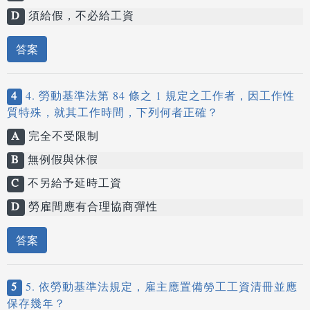
D
須給假，不必給工資
答案
4
4. 勞動基準法第 84 條之 1 規定之工作者，因工作性
質特殊，就其工作時間，下列何者正確？
A
完全不受限制
B
無例假與休假
C
不另給予延時工資
D
勞雇間應有合理協商彈性
答案
5
5. 依勞動基準法規定，雇主應置備勞工工資清冊並應
保存幾年？