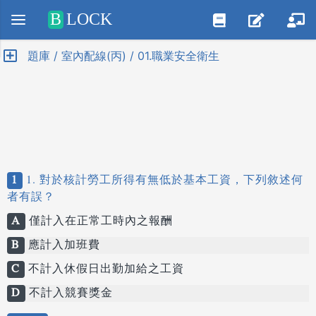
Positive SSL
B
LOCK
題庫 / 室內配線(丙) / 01.職業安全衛生
1
1. 對於核計勞工所得有無低於基本工資，下列敘述何
者有誤？
A
僅計入在正常工時內之報酬
B
應計入加班費
C
不計入休假日出勤加給之工資
D
不計入競賽獎金