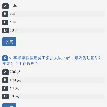
A
1 年
B
2年
C
5 年
D
10 年
答案
6
6. 事業單位僱用勞工多少人以上者，應依勞動基準法
規定訂立工作規則？
A
200 人
B
100 人
C
50 人
D
30 人