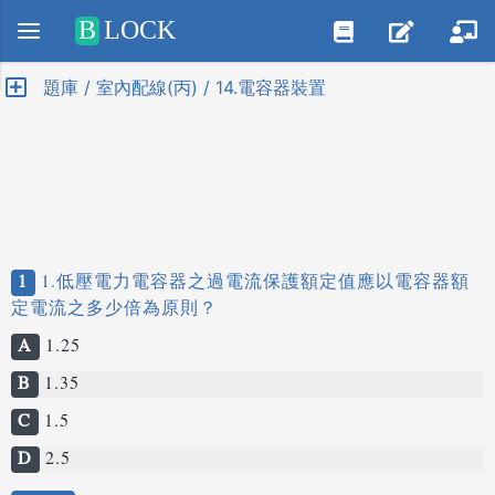
Positive SSL
B
LOCK
題庫 / 室內配線(丙) / 14.電容器裝置
1
1.低壓電力電容器之過電流保護額定值應以電容器額
定電流之多少倍為原則？
A
1.25
B
1.35
C
1.5
D
2.5