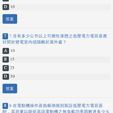
D
10
答案
7
7.含有多少公升以上可燃性液體之低壓電力電容器應
封閉於變電室內或隔離於屋外處？
A
10
B
15
C
25
D
50
答案
8
8.在電動機操作器負載側個別裝設低壓電力電容器
時，其容量以能提高該電動機之無負載功率因數達多少％