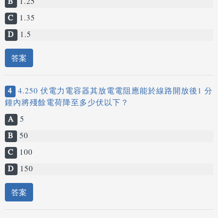
B
1.25
C
1.35
D
1.5
答案
4
4.250 伏電力電容器其放電電阻應能於線路開放後1 分
鐘內將殘餘電荷降至多少伏以下？
A
5
B
50
C
100
D
150
答案