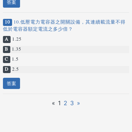
答案
10
10.低壓電力電容器之開關設備，其連續載流量不得
低於電容器額定電流之多少倍？
A
1.25
B
1.35
C
1.5
D
2.5
答案
«
1
2
3
»