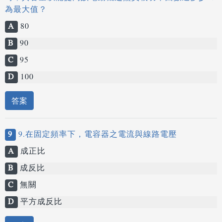
為最大值？
A
80
B
90
C
95
D
100
答案
9
9.在固定頻率下，電容器之電流與線路電壓
A
成正比
B
成反比
C
無關
D
平方成反比