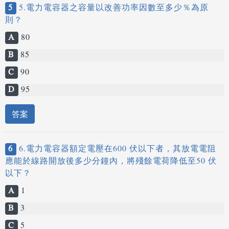
5
5.電力電容器之容量以改善功率因數至多少％為原
則？
A
80
B
85
C
90
D
95
答案
6
6.電力電容器額定電壓在600 伏以下者，其放電電阻
應能於線路開放後多少分鐘內，將殘餘電荷降低至50 伏
以下？
A
1
B
3
C
5