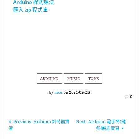
Arduino 程式語法
匯入 zip 程式庫
ARDUINO
MUSIC
TONE
by
mcu
on 2021-02-24(
0
文
Previous
Next
Previous:
Arduino 計時器實
Next:
Arduino 電子琴(鍵
章
post:
post:
習
盤掃描)實習