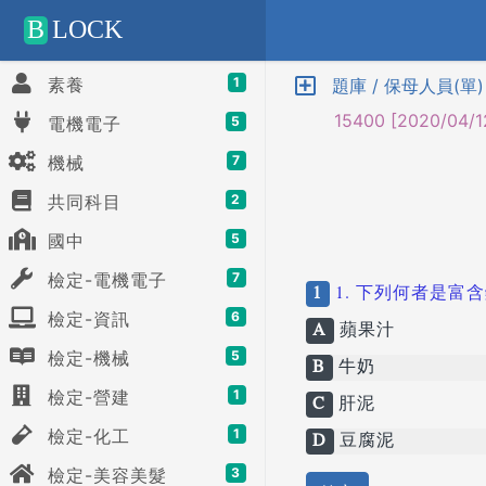
Positive SSL
B
LOCK
素養
1
題庫 / 保母人員(單)
15400 [2020/04/1
電機電子
5
機械
7
共同科目
2
國中
5
檢定-電機電子
7
1
1. 下列何者是富
檢定-資訊
6
A
蘋果汁
檢定-機械
5
B
牛奶
檢定-營建
1
C
肝泥
檢定-化工
1
D
豆腐泥
檢定-美容美髮
3