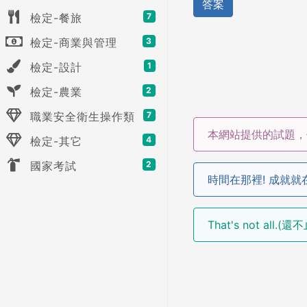
答案
檢定-餐旅
7
檢定-商業與管理
3
檢定-設計
1
檢定-農業
2
職業安全衛生操作類
7
本網站提供的試題，
檢定-其它
4
國家考試
2
時間在那裡! 成就就
That's not all.