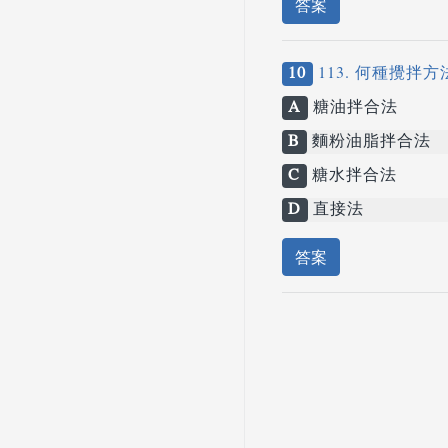
答案
10
113. 何種攪
A
糖油拌合法
B
麵粉油脂拌合法
C
糖水拌合法
D
直接法
答案