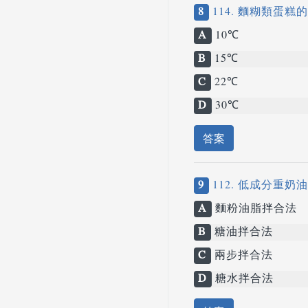
8
114. 麵糊類
A
10℃
B
15℃
C
22℃
D
30℃
答案
9
112. 低成分重
A
麵粉油脂拌合法
B
糖油拌合法
C
兩步拌合法
D
糖水拌合法