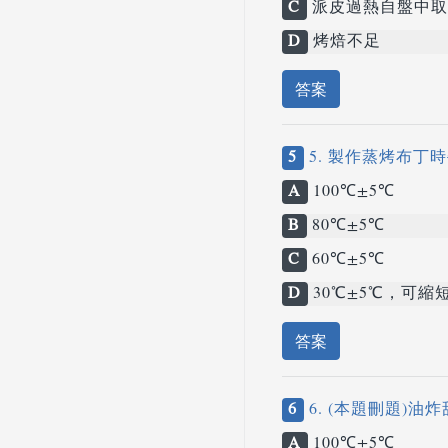
C
派皮過熱自盤中取
D
烤焙不足
答案
5
5. 製作蒸烤布丁
A
100℃±5℃
B
80℃±5℃
C
60℃±5℃
D
30℃±5℃，可縮
答案
6
6. (本題刪題)油
A
100℃±5℃