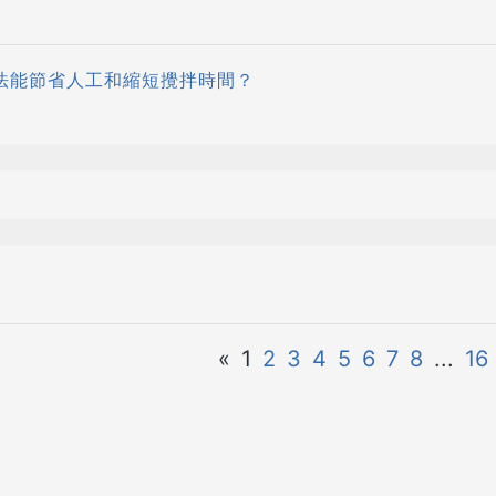
拌方法能節省人工和縮短攪拌時間？
«
1
2
3
4
5
6
7
8
...
16