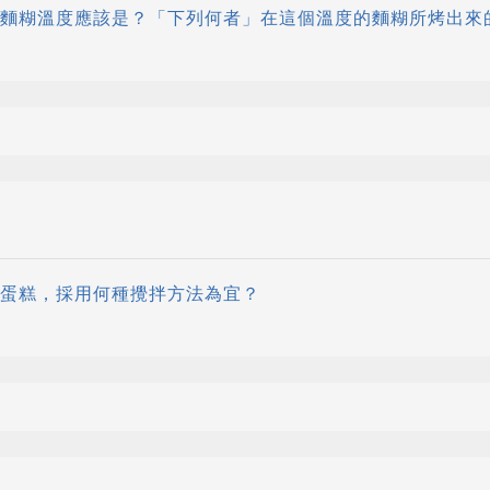
蛋糕的麵糊溫度應該是？「下列何者」在這個溫度的麵糊所烤出
奶油蛋糕，採用何種攪拌方法為宜？