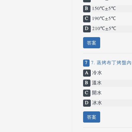
B
150℃±5℃
C
190℃±5℃
D
210℃±5℃
答案
7
7. 蒸烤布丁烤
A
冷水
B
溫水
C
開水
D
冰水
答案