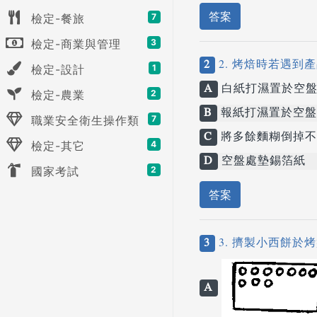
答案
檢定-餐旅
7
檢定-商業與管理
3
2
2. 烤焙時若遇
檢定-設計
1
A
白紙打濕置於空
檢定-農業
2
B
報紙打濕置於空盤
職業安全衛生操作類
7
C
將多餘麵糊倒掉不
檢定-其它
4
D
空盤處墊錫箔紙
國家考試
2
答案
3
3. 擠製小西餅
A