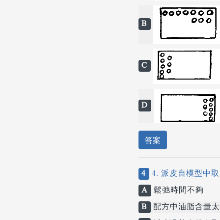
B
C
D
答案
4
4. 派皮自模型中
A
鬆弛時間不夠
B
配方中油脂含量太