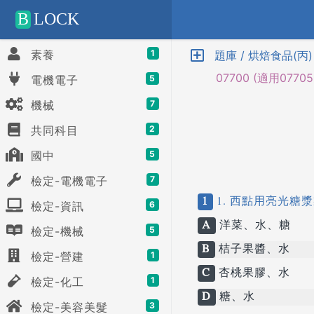
Positive SSL
B
LOCK
素養
1
題庫 / 烘焙食品(丙)
07700 (適用07705、0
電機電子
5
機械
7
共同科目
2
國中
5
檢定-電機電子
7
1
1. 西點用亮光糖
檢定-資訊
6
A
洋菜、水、糖
檢定-機械
5
B
桔子果醬、水
檢定-營建
1
C
杏桃果膠、水
檢定-化工
1
D
糖、水
檢定-美容美髮
3