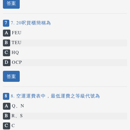
答案
7
7. 20呎貨櫃簡稱為
A
FEU
B
TEU
C
HQ
D
OCP
答案
8
8. 空運運費表中，最低運費之等級代號為
A
Q、N
B
R、S
C
C