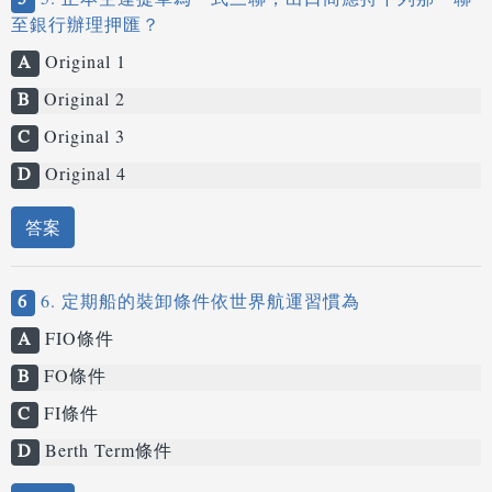
5
5. 正本空運提單為一式三聯，出口商應持下列那一聯
至銀行辦理押匯？
A
Original 1
B
Original 2
C
Original 3
D
Original 4
答案
6
6. 定期船的裝卸條件依世界航運習慣為
A
FIO條件
B
FO條件
C
FI條件
D
Berth Term條件