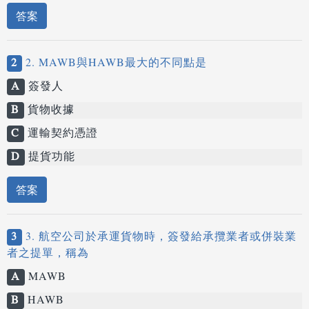
答案
2
2. MAWB與HAWB最大的不同點是
A
簽發人
B
貨物收據
C
運輸契約憑證
D
提貨功能
答案
3
3. 航空公司於承運貨物時，簽發給承攬業者或併裝業
者之提單，稱為
A
MAWB
B
HAWB