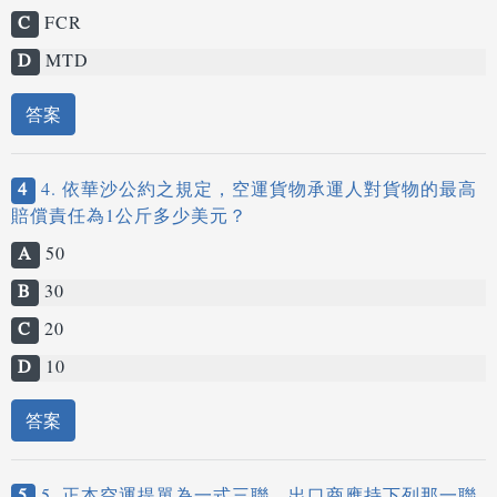
C
FCR
D
MTD
答案
4
4. 依華沙公約之規定，空運貨物承運人對貨物的最高
賠償責任為1公斤多少美元？
A
50
B
30
C
20
D
10
答案