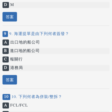
D
M
答案
9
9. 海運提單是由下列何者簽發？
A
出口地的船公司
B
進口地的船公司
C
報關行
D
港務局
答案
10
10. 下列何者為併裝/整拆？
A
FCL/FCL