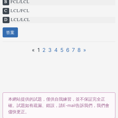
B
FCL/LCL
C
LCL/FCL
D
LCL/LCL
答案
«
1
2
3
4
5
6
7
8
»
本網站提供的試題，僅供自我練習，並不保証完全正
確。試題如有疏漏、錯誤，請E-mail告訴我們，我們會
儘快更正。